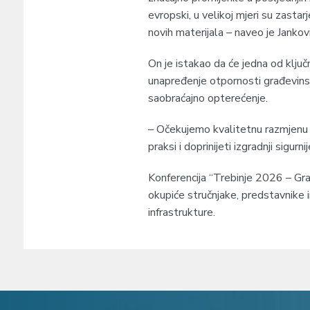
evropski, u velikoj mjeri su zastar
novih materijala – naveo je Јankovi
On je istakao da će jedna od ključ
unapređenje otpornosti građevins
saobraćajno opterećenje.
– Očekujemo kvalitetnu razmjenu i
praksi i doprinijeti izgradnji sigurn
Konferencija “Trebinje 2026 – Grad
okupiće stručnjake, predstavnike in
infrastrukture.