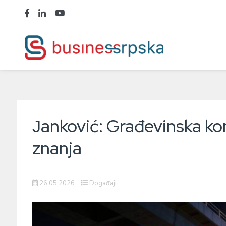
Јanković: Građevinska kon
znanja
26.05.2026
Događaji