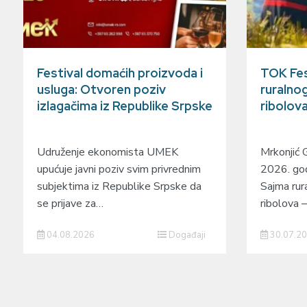
Festival domaćih proizvoda i
TOK Fes
usluga: Otvoren poziv
ruralnog
izlagačima iz Republike Srpske
ribolov
Udruženje ekonomista UMEK
Mrkonjić 
upućuje javni poziv svim privrednim
2026. god
subjektima iz Republike Srpske da
Sajma rura
se prijave za…
ribolova
04.08.2026
Događaji
30.07.2