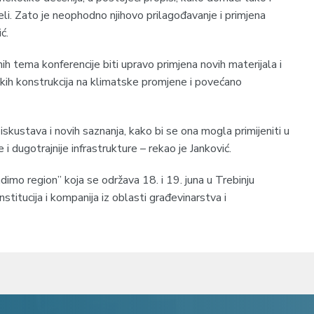
jeli. Zato je neophodno njihovo prilagođavanje i primjena
ć.
nih tema konferencije biti upravo primjena novih materijala i
kih konstrukcija na klimatske promjene i povećano
skustava i novih saznanja, kako bi se ona mogla primijeniti u
ije i dugotrajnije infrastrukture – rekao je Јanković.
imo region” koja se održava 18. i 19. juna u Trebinju
stitucija i kompanija iz oblasti građevinarstva i