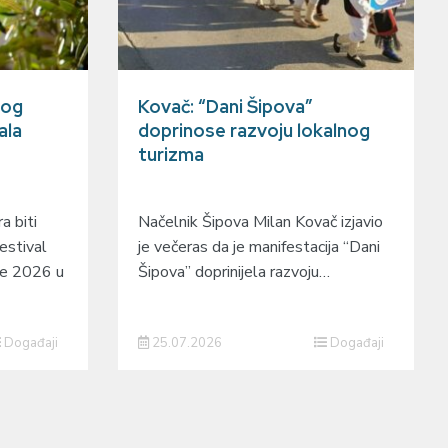
gog
Kovač: “Dani Šipova”
ala
doprinose razvoju lokalnog
turizma
a biti
Načelnik Šipova Milan Kovač izjavio
estival
je večeras da je manifestacija “Dani
je 2026 u
Šipova” doprinijela razvoju…
Događaji
25.07.2026
Događaji