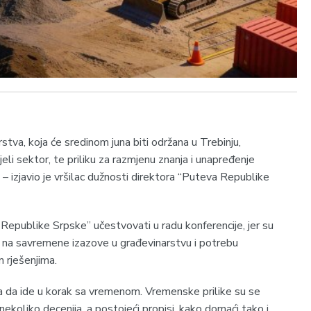
stva, koja će sredinom juna biti održana u Trebinju,
eli sektor, te priliku za razmjenu znanja i unapređenje
 – izjavio je vršilac dužnosti direktora “Puteva Republike
 Republike Srpske” učestvovati u radu konferencije, jer su
na savremene izazove u građevinarstvu i potrebu
 rješenjima.
 da ide u korak sa vremenom. Vremenske prilike su se
nekoliko decenija, a postojeći propisi, kako domaći tako i