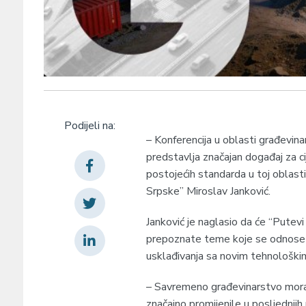
Podijeli na:
– Konferencija u oblasti građevinar
predstavlja značajan događaj za cij
postojećih standarda u toj oblasti
Srpske” Miroslav Јanković.
Јanković je naglasio da će “Putevi
prepoznate teme koje se odnose 
usklađivanja sa novim tehnološkim
– Savremeno građevinarstvo mora
značajno promijenile u posljednjih 