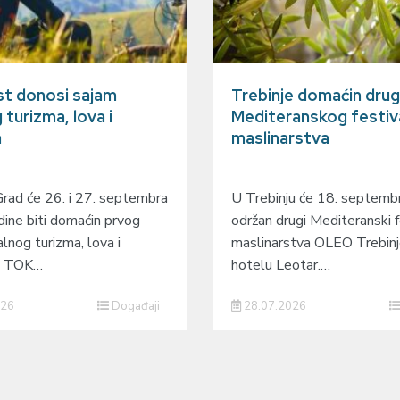
t donosi sajam
Trebinje domaćin dru
 turizma, lova i
Mediteranskog festiv
a
maslinarstva
Grad će 26. i 27. septembra
U Trebinju će 18. septembr
ine biti domaćin prvog
održan drugi Mediteranski f
lnog turizma, lova i
maslinarstva OLEO Trebin
 – TOK…
hotelu Leotar.…
026
Događaji
28.07.2026