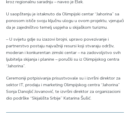
kroz regionalnu saradnju – naveo je Elek.
U saopštenju je istaknuto da Olimpijski centar “Јahorina” sa
ponosom ističe svoju ključnu ulogu u ovom projektu, vjerujući
da je zajedništvo temelj uspjeha u skijaškom turizmu.
– U svijetu gdje su izazovi brojni, upravo povezivanje i
partnerstvo postaju najvažniji resursi koji stvaraju održiv,
moderan i konkurentan zimski centar – na zadovoljstvo svih
ljubitelja skijanja i planine – poručili su iz Olimpijskog centra
“Јahorina”.
Ceremoniji potpisivanja prisustvovale su i izvršni direktor za
sektor IT, prodaju i marketing Olimpijskog centra “Јahorina”
Sonja Danojlić Јovanović, te izvršni direktor za organizacioni
dio podrške “Skijališta Srbije” Katarina Šušić.