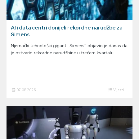
AI i data centri donijeli rekordne narudžbe za
Simens
Njemački tehnološki gigant „Simens“ objavio je danas da
je ostvario rekordne narudžbine u trećem kvartalu…
07.08.2026
Vijesti