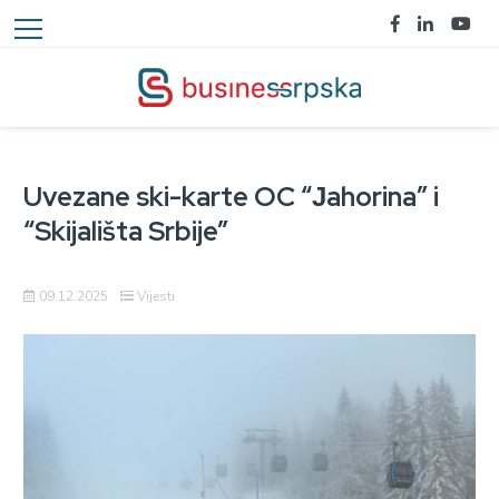
Uvezane ski-karte OC “Јahorina” i
“Skijališta Srbije”
09.12.2025
Vijesti