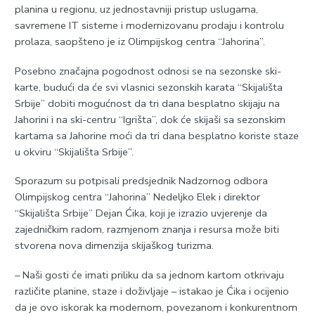
planina u regionu, uz jednostavniji pristup uslugama,
savremene IT sisteme i modernizovanu prodaju i kontrolu
prolaza, saopšteno je iz Olimpijskog centra “Јahorina”.
Posebno značajna pogodnost odnosi se na sezonske ski-
karte, budući da će svi vlasnici sezonskih karata “Skijališta
Srbije” dobiti mogućnost da tri dana besplatno skijaju na
Јahorini i na ski-centru “Igrišta”, dok će skijaši sa sezonskim
kartama sa Јahorine moći da tri dana besplatno koriste staze
u okviru “Skijališta Srbije”.
Sporazum su potpisali predsjednik Nadzornog odbora
Olimpijskog centra “Јahorina” Nedeljko Elek i direktor
“Skijališta Srbije” Dejan Ćika, koji je izrazio uvjerenje da
zajedničkim radom, razmjenom znanja i resursa može biti
stvorena nova dimenzija skijaškog turizma.
– Naši gosti će imati priliku da sa jednom kartom otkrivaju
različite planine, staze i doživljaje – istakao je Ćika i ocijenio
da je ovo iskorak ka modernom, povezanom i konkurentnom