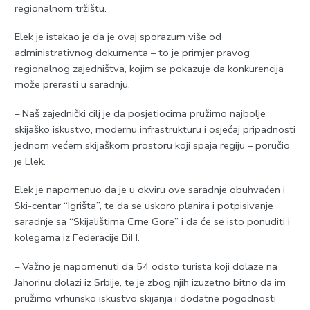
regionalnom tržištu.
Elek je istakao je da je ovaj sporazum više od
administrativnog dokumenta – to je primjer pravog
regionalnog zajedništva, kojim se pokazuje da konkurencija
može prerasti u saradnju.
– Naš zajednički cilj je da posjetiocima pružimo najbolje
skijaško iskustvo, modernu infrastrukturu i osjećaj pripadnosti
jednom većem skijaškom prostoru koji spaja regiju – poručio
je Elek.
Elek je napomenuo da je u okviru ove saradnje obuhvaćen i
Ski-centar “Igrišta”, te da se uskoro planira i potpisivanje
saradnje sa “Skijalištima Crne Gore” i da će se isto ponuditi i
kolegama iz Federacije BiH.
– Važno je napomenuti da 54 odsto turista koji dolaze na
Јahorinu dolazi iz Srbije, te je zbog njih izuzetno bitno da im
pružimo vrhunsko iskustvo skijanja i dodatne pogodnosti