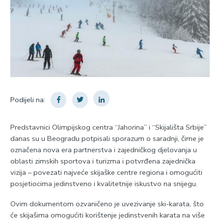
Podijeli na:
Predstavnici Olimpijskog centra “Јahorina” i “Skijališta Srbije”
danas su u Beogradu potpisali sporazum o saradnji, čime je
označena nova era partnerstva i zajedničkog djelovanja u
oblasti zimskih sportova i turizma i potvrđena zajednička
vizija – povezati najveće skijaške centre regiona i omogućiti
posjetiocima jedinstveno i kvalitetnije iskustvo na snijegu.
Ovim dokumentom ozvaničeno je uvezivanje ski-karata, što
će skijašima omogućiti korištenje jedinstvenih karata na više