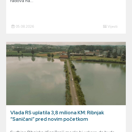
radova na…
05.08.2026
Vijesti
Vlada RS uplatila 3,8 miliona KM: Ribnjak
“Saničani” pred novim početkom