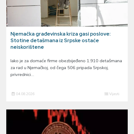
Njemačka građevinska kriza gasi poslove:
Stotine detašmana iz Srpske ostaće
neiskorištene
Iako je za domaće firme obezbijeđeno 1.910 detašmana
za rad u Njemačkoj, od čega 506 pripada Srpskoj,
privrednici…
04.08.2026
Vijesti