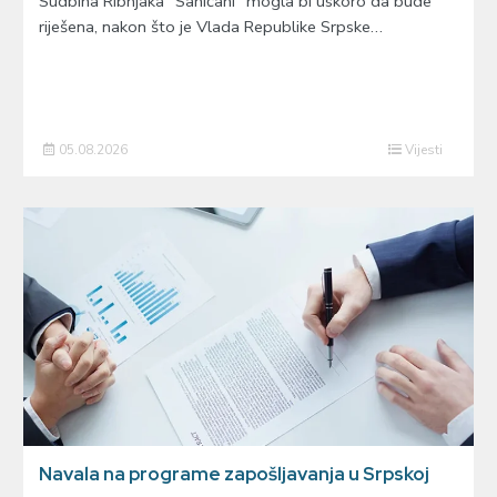
Sudbina Ribnjaka “Saničani” mogla bi uskoro da bude
riješena, nakon što je Vlada Republike Srpske…
05.08.2026
Vijesti
Navala na programe zapošljavanja u Srpskoj