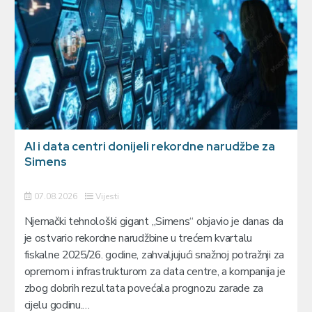
AI i data centri donijeli rekordne narudžbe za
Simens
07.08.2026
Vijesti
Njemački tehnološki gigant „Simens“ objavio je danas da
je ostvario rekordne narudžbine u trećem kvartalu
fiskalne 2025/26. godine, zahvaljujući snažnoj potražnji za
opremom i infrastrukturom za data centre, a kompanija je
zbog dobrih rezultata povećala prognozu zarade za
cijelu godinu.…