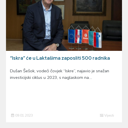
“Iskra” će u Laktašima zaposliti 500 radnika
Dušan Šešok, vodeći čovjek “Iskre”, najavio je snažan
investicijski ciklus u 2023, s naglaskom na…
09.01.2023
Vijesti