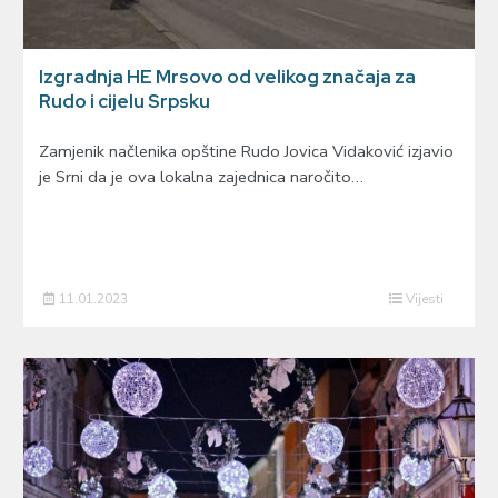
Izgradnja HE Mrsovo od velikog značaja za
Rudo i cijelu Srpsku
Zamjenik načlenika opštine Rudo Јovica Vidaković izjavio
je Srni da je ova lokalna zajednica naročito…
11.01.2023
Vijesti