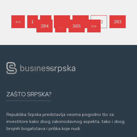
<<
1
…
280
281
282
283
284
…
365
>>
ZAŠTO SRPSKA?
Republika Srpska predstavlja veoma pogodno tlo za
investitore kako zbog zakonodavnog aspekta, tako i zbog
brojnih bogatstava i prilika koje nudi.