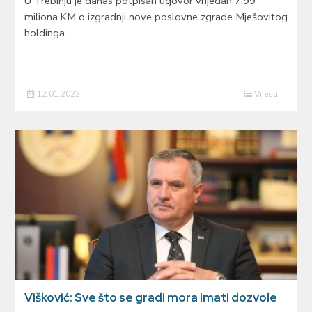
U Trebinju je danas potpisan ugovor vrijedan 7,99
miliona KM o izgradnji nove poslovne zgrade Mješovitog
holdinga…
12.01.2023
Vijesti
Višković: Sve što se gradi mora imati dozvole