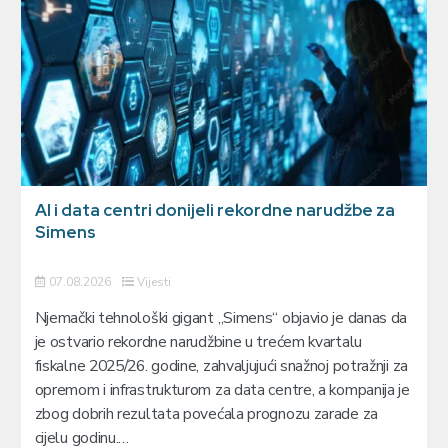
AI i data centri donijeli rekordne narudžbe za
Simens
07.08.2026
Vijesti
Njemački tehnološki gigant „Simens“ objavio je danas da
je ostvario rekordne narudžbine u trećem kvartalu
fiskalne 2025/26. godine, zahvaljujući snažnoj potražnji za
opremom i infrastrukturom za data centre, a kompanija je
zbog dobrih rezultata povećala prognozu zarade za
cijelu godinu.…