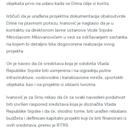
objekata prvo na udaru kada se Drina izlije iz korita.
Ističući da je urađena projektna dokumentacija obaloutvrde
Drine na plavnom potezu, Ivanović je naglasio da je u
kontaktu sa direktorom Јavne ustanove Vode Srpske
Miroslavom Milovanovićem u vezi sa održavanjem sastanka
na kojem bi detaljno bila dogovorena realizacija ovog
projekta.
On je naveo da će sredstava koja je odobrila Vlada
Republike Srpske biti usmjerena i na izgradnju putne
infrastrukture, vodovodne i kanalizacione mreže, sportskih
objekata, kao i na projekte iz oblasti turizma.
Ivanović je za Srnu rekao da će za svaki navedeni poduhvat
biti izvršen raspored sredstava koja je doznačila Vlada
Republike Srpske i da će, shodno tome, biti urađen rebalans
budžeta i definisani kapitalni projekti koji će biti finansirani iz
ovih sredstava, prenio je RTRS.