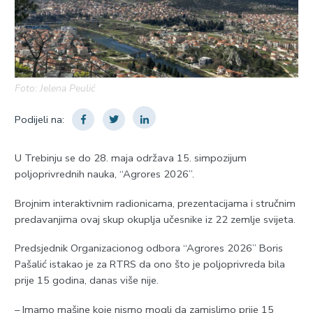
Foto: Jelena Peulić
Podijeli na:
U Trebinju se do 28. maja održava 15. simpozijum
poljoprivrednih nauka, “Agrores 2026”.
Brojnim interaktivnim radionicama, prezentacijama i stručnim
predavanjima ovaj skup okuplja učesnike iz 22 zemlje svijeta.
Predsjednik Organizacionog odbora “Agrores 2026” Boris
Pašalić istakao je za RTRS da ono što je poljoprivreda bila
prije 15 godina, danas više nije.
– Imamo mašine koje nismo mogli da zamislimo prije 15