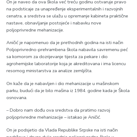
On je naveo da ova škola već treću godinu ostvaruje pravo
na podsticaje za unapređenje eksperimentalnih i razvojnih
cenatra, a sredstva se ulažu u opremanje kabineta praktične
nastave, obnavljanje postojeće i nabavku nove
poljoprivredne mehanizacije.
Aničić je napomenuo da je prethodnih godina na isti način
Poljoprivredno-prehrambena škola nabavila savremenu peć
sa komorom za dozrijevanje tijesta za pekare i dio
agrohemijske laboratorije koja je akreditovana i ima licencu
resornog ministarstva za analize zemljišta.
On kaže da je nabavljen i dio mehanizacije u mašinskom
parku, budući da je bilo mašina iz 1984. godine kada je Škola
osnovana.
– Dobro nam dođu ova sredstva da pratimo razvoj
poljoprivredne mehanizacije – istakao je Aničić.
On je podsjetio da Vlada Republike Srpske na isti način
podržava i druge dvije srednje poljoprivredne škole u