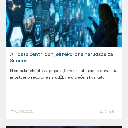
AI i data centri donijeli rekordne narudžbe za
Simens
Njemački tehnološki gigant „Simens“ objavio je danas da
je ostvario rekordne narudžbine u trećem kvartalu…
07.08.2026
Vijesti