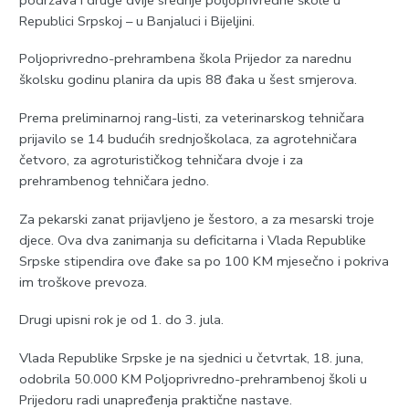
Republici Srpskoj – u Banjaluci i Bijeljini.
Poljoprivredno-prehrambena škola Prijedor za narednu
školsku godinu planira da upis 88 đaka u šest smjerova.
Prema preliminarnoj rang-listi, za veterinarskog tehničara
prijavilo se 14 budućih srednjoškolaca, za agrotehničara
četvoro, za agroturističkog tehničara dvoje i za
prehrambenog tehničara jedno.
Za pekarski zanat prijavljeno je šestoro, a za mesarski troje
djece. Ova dva zanimanja su deficitarna i Vlada Republike
Srpske stipendira ove đake sa po 100 KM mjesečno i pokriva
im troškove prevoza.
Drugi upisni rok je od 1. do 3. jula.
Vlada Republike Srpske je na sjednici u četvrtak, 18. juna,
odobrila 50.000 KM Poljoprivredno-prehrambenoj školi u
Prijedoru radi unapređenja praktične nastave.