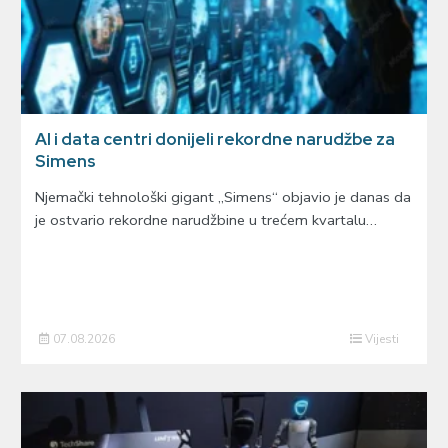
AI i data centri donijeli rekordne narudžbe za
Simens
Njemački tehnološki gigant „Simens“ objavio je danas da
je ostvario rekordne narudžbine u trećem kvartalu…
07.08.2026
Vijesti