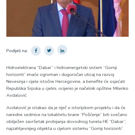
Podijeli na:
Hidroelektrana “Dabar” i hidroenergetski sistem “Gornji
horizonti” imaće ogroman i dugoročan uticaj na razvoj
Nevesinja i cijele istočne Hercegovine, a benefite će osjećati
Republika Srpska u cjelini, ocijenio je načelnik opštine Milenko
Avdalović.
Avdalović je istakao da je riječ o istorijskom projektu i da će
naredne sedmice na lokalitetu brane “Pošćenje” biti svečano
obilježen završetak probijanja dovodnog tunela HE “Dabar”,
najzahtjevnijeg objekta u cijelom sistemu “Gornji horizonti”.