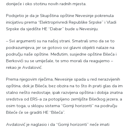
donijeće i oko stotinu novih radnih mjesta.
Podsjetio je da je Skupština opštine Nevesinje pokrenula
inicijativu prema “Elektroprivredi Republike Srpske” i Vladi
Srpske da sjedište HE “Dabar” bude u Nevesinju.
– Svi argumenti su na našoj strani. Smatrali smo da se to
podrazumijeva, jer se gotovo svi glavni objekti nalaze na
području naše opštine. Međutim, susjedne opštine Bileća i
Berkovići su se umiješale, te smo morali da reagujemo –
rekao je Avdalović.
Prema njegovim riječima, Nevesinje spada u red nerazvijenih
opština, dok je Bileća, bez obzira na to što ih prati glas da im
stalno nešto nedostaje, ipak razvijena opština i dobija znatna
sredstva od ERS-a za potopljeno zemljište Bilećkog jezera, a
osim toga, u sklopu sistema “Gornji horizonti” na području
Bileće će se graditi HE “Bileća”.
Avdalović je naglasio i da “Gornji horizonti” neće imati