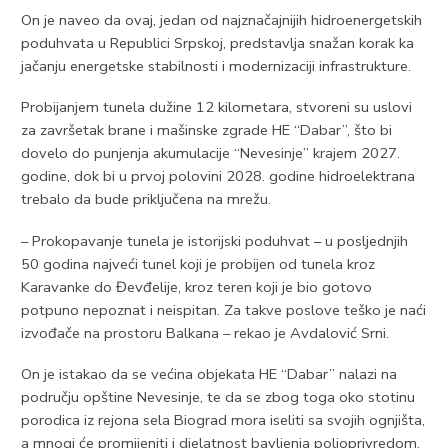
On je naveo da ovaj, jedan od najznačajnijih hidroenergetskih
poduhvata u Republici Srpskoj, predstavlja snažan korak ka
jačanju energetske stabilnosti i modernizaciji infrastrukture.
Probijanjem tunela dužine 12 kilometara, stvoreni su uslovi
za završetak brane i mašinske zgrade HE “Dabar”, što bi
dovelo do punjenja akumulacije “Nevesinje” krajem 2027.
godine, dok bi u prvoj polovini 2028. godine hidroelektrana
trebalo da bude priključena na mrežu.
– Prokopavanje tunela je istorijski poduhvat – u posljednjih
50 godina najveći tunel koji je probijen od tunela kroz
Karavanke do Đevđelije, kroz teren koji je bio gotovo
potpuno nepoznat i neispitan. Za takve poslove teško je naći
izvođače na prostoru Balkana – rekao je Avdalović Srni.
On je istakao da se većina objekata HE “Dabar” nalazi na
području opštine Nevesinje, te da se zbog toga oko stotinu
porodica iz rejona sela Biograd mora iseliti sa svojih ognjišta,
a mnogi će promijeniti i djelatnost bavljenja poljoprivredom.