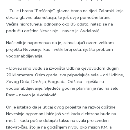
– Tu je i brana “Pošćenje”, glavna brana na rijeci Zalomki, koja
stvara glavnu akumulaciju, te još dvije pomoćne brane.
Većina hidrotunela, odnosno oko 85 odsto, nalazi se na
području opštine Nevesinje – naveo je Avdalović.
Načelnik je napomenuo da je, zahvaljujući ovom velikom
projektu Nevesinje, kao i veliki broj sela, riješilo problem
vodosnabdijevanja.
– Doveli smo vodu sa izvorišta Udbina cjevovodom dugim
20 kilometara. Osim grada, sva pripadajuća sela – od Udbine,
Zovog Dola, Drežnja, Biograda, Odžaka – riješila su
vodosnabdijevanje. Sljedeće godine planiran je rad na selu
Rast – naveo je Avdalović.
On je istakao da je uticaj ovog projekta na razvoj opštine
Nevesinje ogroman i biće još veći kada elektrana bude na
mreži i kada počne dobijati taksu na svaki proizvedeni
kilovat-čas, što je na godišnjem nivou oko milion KM, a