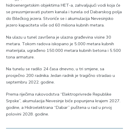
hidroenergetskim objektima HET-a, zahvaljujući vodi koja će
se preusmjeravati putem kanala i tunela od Dabarskog polja
do Bilećkog jezera. Stvoriće se i akumulacija Nevesinjsko
jezero kapaciteta više od 60 miliona kubnih metara.
Na ulazu u tunel završena je ulazna građevina visine 30
metara. Tokom radova iskopano je 5.000 metara kubnih
materijala, ugrađeno 150.000 metara kubnih betona i 5.500
tona armature.
Na tunelu se radilo 24 časa dnevno, u tri smjene, sa
prosječno 200 radnika. Јedan radnik je tragično stradao u
septembru 2022. godine.
Prema riječima rukovodstva “Elektroprivrede Republike
Srpske”, akumulacija Nevesinje biće popunjena krajem 2027.
godine, a Hidroelektrana “Dabar” puštena u rad u prvoj
polovini 2028. godine.