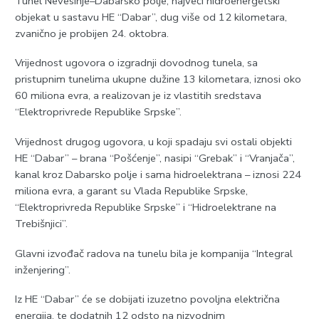
Tunel Nevesinje–Dabarsko polje, najveći hidroenergetski
objekat u sastavu HE “Dabar”, dug više od 12 kilometara,
zvanično je probijen 24. oktobra.
Vrijednost ugovora o izgradnji dovodnog tunela, sa
pristupnim tunelima ukupne dužine 13 kilometara, iznosi oko
60 miliona evra, a realizovan je iz vlastitih sredstava
“Elektroprivrede Republike Srpske”.
Vrijednost drugog ugovora, u koji spadaju svi ostali objekti
HE “Dabar” – brana “Pošćenje”, nasipi “Grebak” i “Vranjača”,
kanal kroz Dabarsko polje i sama hidroelektrana – iznosi 224
miliona evra, a garant su Vlada Republike Srpske,
“Elektroprivreda Republike Srpske” i “Hidroelektrane na
Trebišnjici”.
Glavni izvođač radova na tunelu bila je kompanija “Integral
inženjering”.
Iz HE “Dabar” će se dobijati izuzetno povoljna električna
energija, te dodatnih 12 odsto na nizvodnim