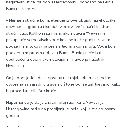
negativan uticaj na donju Hercegovinu, odnosno na Bunu,
Bunicu i Neretvu.
– Nemam stručne kompetencije iz ove oblasti, ali ekološke
dozvole za gradnju nisu dali vjetrovi, već naučni instituti i
stručni ljudi. Koliko razumijem, akumulacija “Nevesinje”
prikupljaće samo višak vode koja se inače gubi u raznim
podzemnim tokovima prema Јadranskom moru. Voda koja
podzemnim putem dolazi u Bunu i Bunicu neće biti
obuhvaćena ovom akumulacijom – naveo je načelnik
Nevesinja.
On je podsjetio i da je opština nastojala biti maksimalno
otvorena za saradnju u svemu što je od nje zahtijevano, kako
bi procedure bile što kraće.
Napomenuo je da je znatan broj radnika iz Nevesinja i
Hercegovine radio na probijanju tunela, koji je trajao osam
godina.