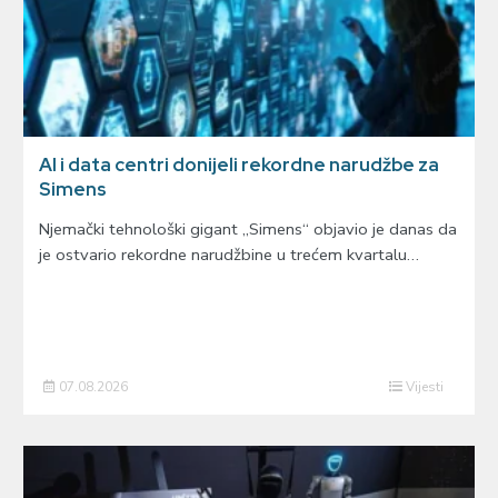
AI i data centri donijeli rekordne narudžbe za
Simens
Njemački tehnološki gigant „Simens“ objavio je danas da
je ostvario rekordne narudžbine u trećem kvartalu…
07.08.2026
Vijesti