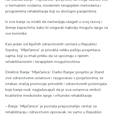
o termalnim vodama, modernim terapijskim metodama i
programima rehabilitacije koji su dostupni pacijentima.
Iz ove banje su istakli da nastavljaju ulagati u svoj razvoj i
širenje kapaciteta, kako bi osigurali najbolju moguću njegu za
sve korisnike.
Kao jedan od ključnih zdravstvenih centara u Republici
Srpskoj, “Mlječanica” je privukla veliku pažnju posjetilaca
sajma, koji su imali priliku da se upoznaju s njenim
rehabilitacionim i terapijskim mogućnostima.
Direktor Banje “Mlječanica” Darko Banjac posjetio je štand
ove zdravstvene ustanove i razgovarao s posjetiocima, te
istakao značaj promocije prirodnih i zdravstvenih potencijala
koje banja nudi, naglašavajući da je ova ustanova simbol
kvalitetne medicinske njege i vrhunske rehabilitacije.
– Banja “Mlječanica” je postala prepoznatljiv centar za
rehabilitaciju i zdravstveni oporavak, ne samo u Republici