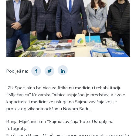
Podijeli na:
ЈZU Specijalna bolnica za fizikalnu medicinu i rehabilitaciju
“Mlječanica” Kozarska Dubica uspješno je predstavila svoje
kapacitete i medicinske usluge na Sajmu zavičaja koji je
proteklog vikenda održan u Novom Sadu.
Banja Mlječanica na “Sajmu zavičaja”Foto: Ustupljena
fotografija
Na štandu Banje “Mlječanica” posjetioci su mogli saznati više