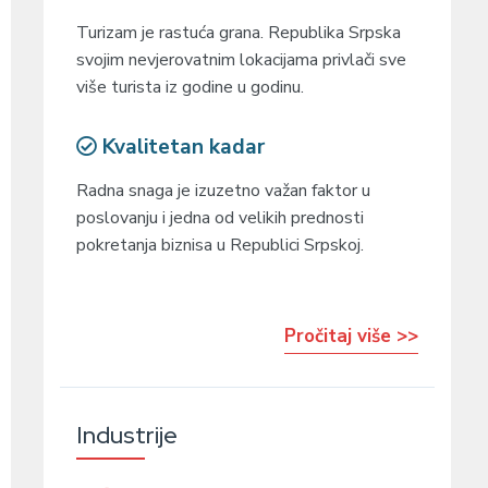
Turizam je rastuća grana. Republika Srpska
svojim nevjerovatnim lokacijama privlači sve
više turista iz godine u godinu.
Kvalitetan kadar
Radna snaga je izuzetno važan faktor u
poslovanju i jedna od velikih prednosti
pokretanja biznisa u Republici Srpskoj.
Pročitaj više >>
Industrije