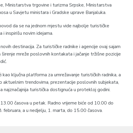
 Ministarstva trgovine i turizma Srpske, Ministarstva
osa u Savjetu ministara i Gradske uprave Banjaluka.
povod da se na jednom mjestu vide najbolje turističke
 i inspirišu novim idejama.
 novih destinacija. Za turističke radnike i agencije ovaj sajam
 širenje mreže poslovnih kontakata i jačanje tržišne pozicije
dić.
i kao ključna platforma za umrežavanje turističkih radnika, a
 o aktuelnim trendovima, prezentacije poslovnih subjekata,
 najznačajnija turistička dostignuća u protekloj godini.
a 13.00 časova u petak. Radno vrijeme biće od 10.00 do
 februara, a u nedjelju, 1. marta, do 15.00 časova.