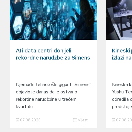
AI i data centri donijeli
Kineski
rekordne narudžbe za Simens
izlazi n
Njemački tehnološki gigant „Simens“
Kineska ko
objavio je danas da je ostvario
Yushu Tec
rekordne narudžbine u trećem
odredila c
kvartalu…
predstoj
07.08.2026
Vijesti
07.08.2