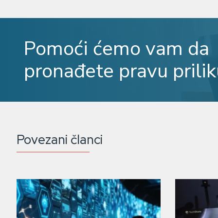
Pomoći ćemo vam da
pronađete pravu prilik
Povezani članci