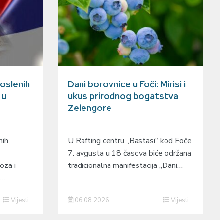
oslenih
Dani borovnice u Foči: Mirisi i
 u
ukus prirodnog bogatstva
Zelengore
ih,
U Rafting centru „Bastasi“ kod Foče
7. avgusta u 18 časova biće održana
oza i
tradicionalna manifestacija „Dani…
o…
Vijesti
06.08.2026
Vijesti