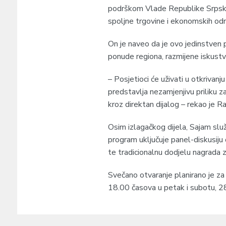
podrškom Vlade Republike Srpske,
spoljne trgovine i ekonomskih odn
On je naveo da je ovo jedinstven 
ponude regiona, razmijene iskustva
– Posjetioci će uživati u otkrivanju
predstavlja nezamjenjivu priliku za
kroz direktan dijalog – rekao je Ra
Osim izlagačkog dijela, Sajam služ
program uključuje panel-diskusiju
te tradicionalnu dodjelu nagrada za
Svečano otvaranje planirano je z
18.00 časova u petak i subotu, 28.