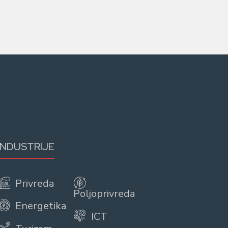
INDUSTRIJE
Privreda
Poljoprivreda
Energetika
ICT