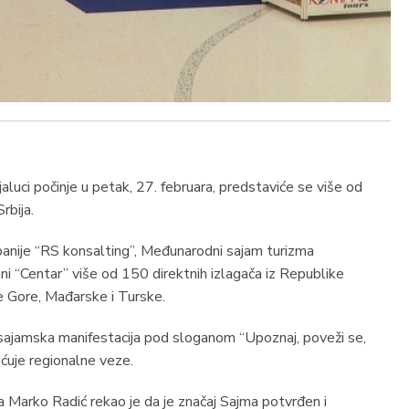
luci počinje u petak, 27. februara, predstaviće se više od
rbija.
panije “RS konsalting”, Međunarodni sajam turizma
i “Centar” više od 150 direktnih izlagača iz Republike
ne Gore, Mađarske i Turske.
 sajamska manifestacija pod sloganom “Upoznaj, poveži se,
šćuje regionalne veze.
 Marko Radić rekao je da je značaj Sajma potvrđen i