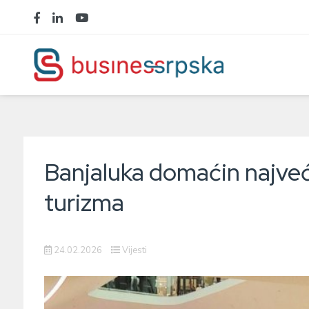
Banjaluka domaćin najve
turizma
24.02.2026
Vijesti