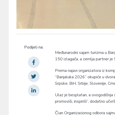
Podijeli na:
Međunarodni sajam turizma u Banja
150 izlagača, a zemlja partner je S
Prema najavi organizatora iz kom
“Banjaluka 2026” okupiće u dvoran
Srpske, BiH, Srbije, Slovenije, Cr
Ulaz je besplatan, a ovogodišnja
promoviši, inspiriši”, dodatno učvr
Član Organizacionog odbora sajma