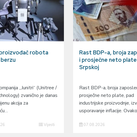
 proizvođač robota
Rast BDP-a, broja zap
a berzu
i prosječne neto plate
Srpskoj
mpanija „Junitri“ (Unitree /
Rast BDP-a, broja zaposlen
hnology) zvanično je danas
prosječne neto plate, pad
ijenu akcija za
industrijske proizvodnje, izv
eću…
usporavanje inflacije. Ovak
026
Vijesti
07.08.2026