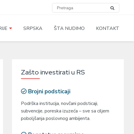
IJE
SRPSKA
ŠTA NUDIMO
KONTAKT
Zašto investirati u RS
Brojni podsticaji
Podrška institucija, novčani podsticaji,
subvencije, poreska izuzeća – sve sa ciljem
poboljšanja poslovnog ambijenta.