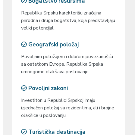
Bogatstvo resursima
Republiku Srpsku karekterišu značajna
prirodna i druga bogatstva, koja predstavljaju
veliki potencijal.
Geografski položaj
Povoljnim položajem i dobrom povezanošću
sa ostatkom Evrope, Republika Srpska
umnogome olakšava poslovanje.
Povoljni zakoni
Investitori u Republici Srpskoj imaju
izjednačen položaj sa rezidentima, ali i brojne
olakšice u poslovanju.
Turistička destinacija