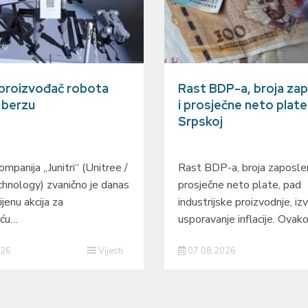
 proizvođač robota
Rast BDP-a, broja zap
a berzu
i prosječne neto plate
Srpskoj
mpanija „Junitri“ (Unitree /
Rast BDP-a, broja zaposlen
hnology) zvanično je danas
prosječne neto plate, pad
ijenu akcija za
industrijske proizvodnje, izv
eću…
usporavanje inflacije. Ovak
026
Vijesti
07.08.2026