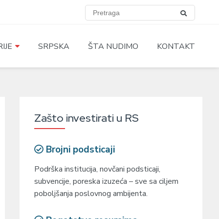
IJE
SRPSKA
ŠTA NUDIMO
KONTAKT
Zašto investirati u RS
Brojni podsticaji
Podrška institucija, novčani podsticaji,
subvencije, poreska izuzeća – sve sa ciljem
poboljšanja poslovnog ambijenta.