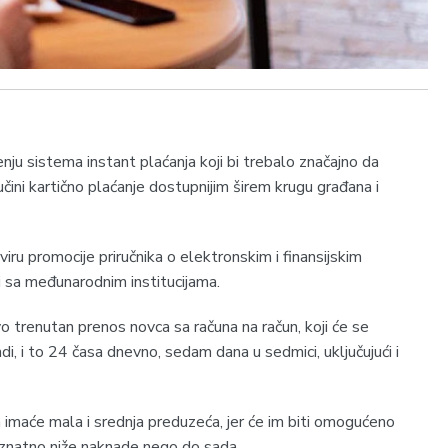
nju sistema instant plaćanja koji bi trebalo značajno da
i učini kartično plaćanje dostupnijim širem krugu građana i
viru promocije priručnika o elektronskim i finansijskim
i sa međunarodnim institucijama.
 trenutan prenos novca sa računa na račun, koji će se
di, i to 24 časa dnevno, sedam dana u sedmici, uključujući i
imaće mala i srednja preduzeća, jer će im biti omogućeno
z znatno niže naknade nego do sada.