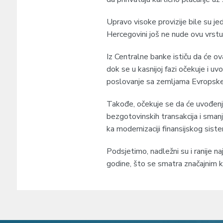
Upravo visoke provizije bile su je
Hercegovini još ne nude ovu vrstu 
Iz Centralne banke ističu da će ov
dok se u kasnijoj fazi očekuje i u
poslovanje sa zemljama Evropske 
Takođe, očekuje se da će uvođenj
bezgotovinskih transakcija i sman
ka modernizaciji finansijskog siste
Podsjetimo, nadležni su i ranije n
godine, što se smatra značajnim k