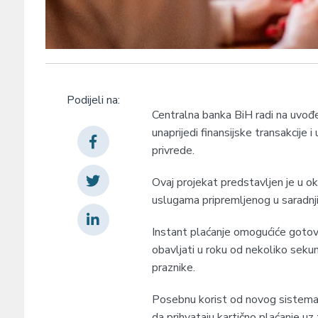
Podijeli na:
Centralna banka BiH radi na uvođe
unaprijedi finansijske transakcije 
privrede.
Ovaj projekat predstavljen je u ok
uslugama pripremljenog u saradnj
Instant plaćanje omogućiće gotovo
obavljati u roku od nekoliko sekun
praznike.
Posebnu korist od novog sistema 
da prihvataju kartično plaćanje u