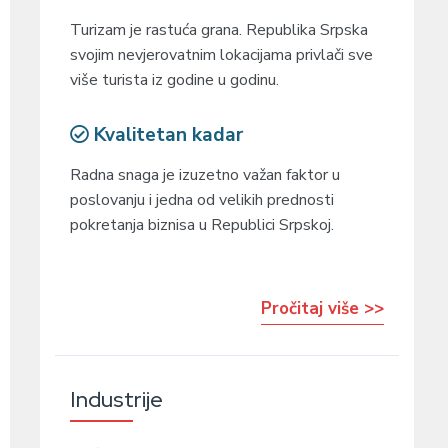
Turizam je rastuća grana. Republika Srpska
svojim nevjerovatnim lokacijama privlači sve
više turista iz godine u godinu.
Kvalitetan kadar
Radna snaga je izuzetno važan faktor u
poslovanju i jedna od velikih prednosti
pokretanja biznisa u Republici Srpskoj.
Pročitaj više >>
Industrije