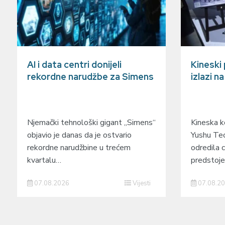
AI i data centri donijeli
Kineski
rekordne narudžbe za Simens
izlazi n
Njemački tehnološki gigant „Simens“
Kineska ko
objavio je danas da je ostvario
Yushu Tec
rekordne narudžbine u trećem
odredila c
kvartalu…
predstoj
07.08.2026
Vijesti
07.08.2