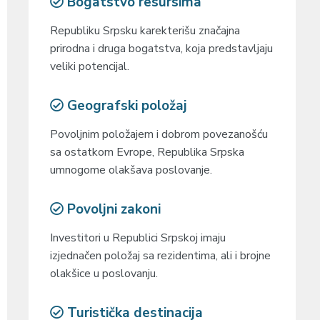
Bogatstvo resursima
Republiku Srpsku karekterišu značajna
prirodna i druga bogatstva, koja predstavljaju
veliki potencijal.
Geografski položaj
Povoljnim položajem i dobrom povezanošću
sa ostatkom Evrope, Republika Srpska
umnogome olakšava poslovanje.
Povoljni zakoni
Investitori u Republici Srpskoj imaju
izjednačen položaj sa rezidentima, ali i brojne
olakšice u poslovanju.
Turistička destinacija