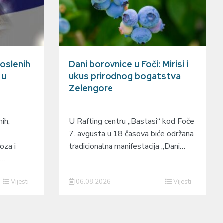
oslenih
Dani borovnice u Foči: Mirisi i
 u
ukus prirodnog bogatstva
Zelengore
ih,
U Rafting centru „Bastasi“ kod Foče
7. avgusta u 18 časova biće održana
oza i
tradicionalna manifestacija „Dani…
o…
Vijesti
06.08.2026
Vijesti