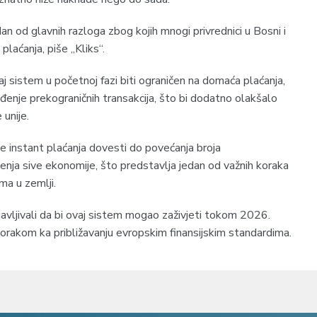
dan od glavnih razloga zbog kojih mnogi privrednici u Bosni i
plaćanja, piše „Kliks“.
aj sistem u početnoj fazi biti ograničen na domaća plaćanja,
vođenje prekograničnih transakcija, što bi dodatno olakšalo
unije.
e instant plaćanja dovesti do povećanja broja
jenja sive ekonomije, što predstavlja jedan od važnih koraka
ma u zemlji.
ajavljivali da bi ovaj sistem mogao zaživjeti tokom 2026.
orakom ka približavanju evropskim finansijskim standardima.