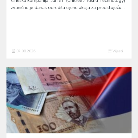
Kineska kompanija „Junitri“ (Unitree / Yushu Technology)
zvanično je danas odredila cijenu akcija za predstojeću…
07.08.2026
Vijesti