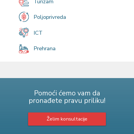
Turizam
Poljoprivreda
ICT
Prehrana
Pomoći ćemo vam da
pronađete pravu priliku!
Želim konsultacije