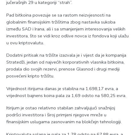
jučerašnjih 29 u kategoriji “strah”.
Pad bitkoina povezuje se sa rastom neizvjesnosti na
globalnim finansijskim tržištima zbog nastavka sukoba
između SAD i Irana, ali i sa smanjenjem interesovanja velikih
investitora, što se vidi kroz odlive novca iz fondova koji ulažu
u ovu kriptovalutu.
Dodatni pritisak na tržište izazvala je i vijest da je kompanija
Stratedži, jedan od najvećih korporativnih vlasnika bitkoina,
prodala dio svojih rezervi, prenose Glasnod i drugi mediji
posvećeni kripto tržištu.
Vrijednost itirijuma danas je stabilna na 1.698,17 evra, a
vrijednost bajnens koina pala za 1,69 odsto na 580,25 evra.
Itirijum je ostao relativno stabilan zahvaljujući snažnijoj
podršci investitora i široj primjeni njegove mreže u
finansijskim uslugama zasnovanim na blokčejn tehnologiji.
Kriptovaluta solana je pala za 1,78 odsto na 67,88 evra, a