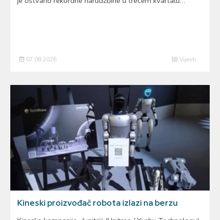
je ostvario rekordne narudžbine u trećem kvartalu…
07.08.2026
Vijesti
Kineski proizvođač robota izlazi na berzu