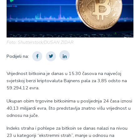
Foto: Shutterstock/DUSAN ZIDAR
Podijeli na:
Vrijednost bitkoina je danas u 15.30 časova na najvećoj
svjetskoj berzi kriptovaluta Bajnens pala za 3,85 odsto na
59.294,12 evra.
Ukupan obim trgovine bitkoinima u posljednja 24 časa iznosi
40,13 milijardi evra, što predstavlja znatno višu vrijednost u
odnosu na juče.
Indeks straha i pohlepe za bitkoin se danas nalazi na nivou
23 u kategoriji “ekstremni strah”, manje u odnosu na