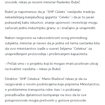
izvoznik, rekao je resorni ministar Radenko Bubić.
Bubić je napomenuo da je “SHP Celeks” naslijedio tradiciju
nekadašnjeg banjalučkog giganta “Celeks” i da je to jasan
pokazatelj kako iskustvo, znanje upornost i investicije mogu
sačuvati jednu industrijsku granu, a i značajno je unaprediti.
Nakon razgovora sa rukovodstvom ovog privrednog
subjekta, ministar je naveo da je jedna od tema sastanka bila
da ovo ministarstvo izađe u susret željama “Celeksa” za
unapređenjem proizvodnje i proširivanjem kapaciteta.
– Pričali smo i o projektu koji bi mogao imati pozitivan uticaj
na kvalitet vazduha – rekao je Bubić.
Direktor “SHP Celeksa” Mario Blažević rekao je da su
razgovarali o novim podsticajima koje priprema Ministarstvo,
o problemima transporta robe, kao i o podizanju
prerađivačke djelatnosti kompanije na nivo da bi sve
poluproizvode mogla pretvoriti u gotove proizvode.