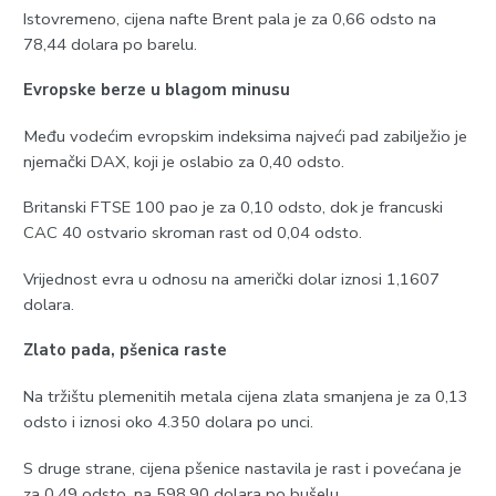
Istovremeno, cijena nafte Brent pala je za 0,66 odsto na
78,44 dolara po barelu.
Evropske berze u blagom minusu
Među vodećim evropskim indeksima najveći pad zabilježio je
njemački DAX, koji je oslabio za 0,40 odsto.
Britanski FTSE 100 pao je za 0,10 odsto, dok je francuski
CAC 40 ostvario skroman rast od 0,04 odsto.
Vrijednost evra u odnosu na američki dolar iznosi 1,1607
dolara.
Zlato pada, pšenica raste
Na tržištu plemenitih metala cijena zlata smanjena je za 0,13
odsto i iznosi oko 4.350 dolara po unci.
S druge strane, cijena pšenice nastavila je rast i povećana je
za 0,49 odsto, na 598,90 dolara po bušelu.