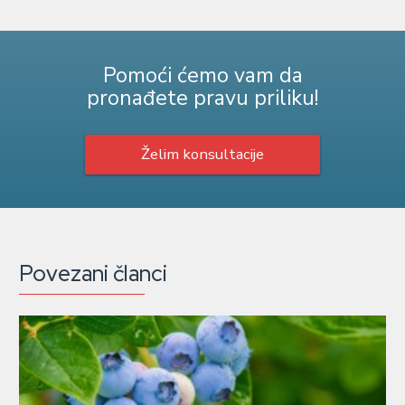
Pomoći ćemo vam da
pronađete pravu priliku!
Želim konsultacije
Povezani članci