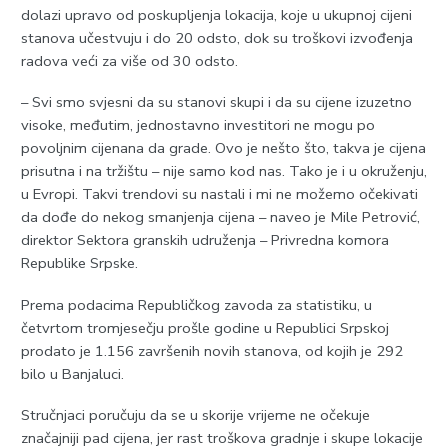
dolazi upravo od poskupljenja lokacija, koje u ukupnoj cijeni
stanova učestvuju i do 20 odsto, dok su troškovi izvođenja
radova veći za više od 30 odsto.
– Svi smo svjesni da su stanovi skupi i da su cijene izuzetno
visoke, međutim, jednostavno investitori ne mogu po
povoljnim cijenana da grade. Ovo je nešto što, takva je cijena
prisutna i na tržištu – nije samo kod nas. Tako je i u okruženju,
u Evropi. Takvi trendovi su nastali i mi ne možemo očekivati
da dođe do nekog smanjenja cijena – naveo je Mile Petrović,
direktor Sektora granskih udruženja – Privredna komora
Republike Srpske.
Prema podacima Republičkog zavoda za statistiku, u
četvrtom tromjesečju prošle godine u Republici Srpskoj
prodato je 1.156 završenih novih stanova, od kojih je 292
bilo u Banjaluci.
Stručnjaci poručuju da se u skorije vrijeme ne očekuje
značajniji pad cijena, jer rast troškova gradnje i skupe lokacije