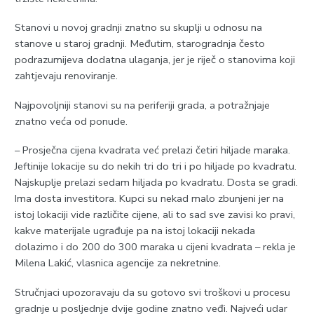
Stanovi u novoj gradnji znatno su skuplji u odnosu na
stanove u staroj gradnji. Međutim, starogradnja često
podrazumijeva dodatna ulaganja, jer je riječ o stanovima koji
zahtjevaju renoviranje.
Najpovoljniji stanovi su na periferiji grada, a potražnjaje
znatno veća od ponude.
– Prosječna cijena kvadrata već prelazi četiri hiljade maraka.
Јeftinije lokacije su do nekih tri do tri i po hiljade po kvadratu.
Najskuplje prelazi sedam hiljada po kvadratu. Dosta se gradi.
Ima dosta investitora. Kupci su nekad malo zbunjeni jer na
istoj lokaciji vide različite cijene, ali to sad sve zavisi ko pravi,
kakve materijale ugrađuje pa na istoj lokaciji nekada
dolazimo i do 200 do 300 maraka u cijeni kvadrata – rekla je
Milena Lakić, vlasnica agencije za nekretnine.
Stručnjaci upozoravaju da su gotovo svi troškovi u procesu
gradnje u posljednje dvije godine znatno veđi. Najveći udar