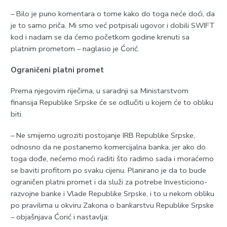
– Bilo je puno komentara o tome kako do toga neće doći, da
je to samo priča. Mi smo već potpisali ugovor i dobili SWIFT
kod i nadam se da ćemo početkom godine krenuti sa
platnim prometom – naglasio je Ćorić.
Ograničeni platni promet
Prema njegovim riječima, u saradnji sa Ministarstvom
finansija Republike Srpske će se odlučiti u kojem će to obliku
biti.
– Ne smijemo ugroziti postojanje IRB Republike Srpske,
odnosno da ne postanemo komercijalna banka, jer ako do
toga dođe, nećemo moći raditi što radimo sada i moraćemo
se baviti profitom po svaku cijenu. Planirano je da to bude
ograničen platni promet i da služi za potrebe Investiciono-
razvojne banke i Vlade Republike Srpske, i to u nekom obliku
po pravilima u okviru Zakona o bankarstvu Republike Srpske
– objašnjava Ćorić i nastavlja: