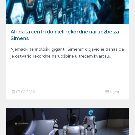
AI i data centri donijeli rekordne narudžbe za
Simens
Njemački tehnološki gigant „Simens“ objavio je danas da
je ostvario rekordne narudžbine u trećem kvartalu…
07.08.2026
Vijesti