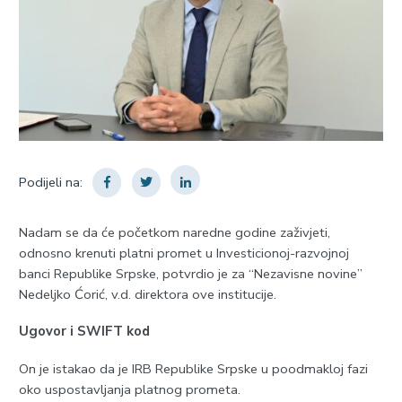
Podijeli na:
Nadam se da će početkom naredne godine zaživjeti,
odnosno krenuti platni promet u Investicionoj-razvojnoj
banci Republike Srpske, potvrdio je za “Nezavisne novine”
Nedeljko Ćorić, v.d. direktora ove institucije.
Ugovor i SWIFT kod
On je istakao da je IRB Republike Srpske u poodmakloj fazi
oko uspostavljanja platnog prometa.