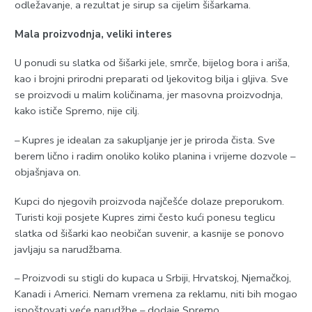
odležavanje, a rezultat je sirup sa cijelim šišarkama.
Mala proizvodnja, veliki interes
U ponudi su slatka od šišarki jele, smrče, bijelog bora i ariša,
kao i brojni prirodni preparati od ljekovitog bilja i gljiva. Sve
se proizvodi u malim količinama, jer masovna proizvodnja,
kako ističe Spremo, nije cilj.
– Kupres je idealan za sakupljanje jer je priroda čista. Sve
berem lično i radim onoliko koliko planina i vrijeme dozvole –
objašnjava on.
Kupci do njegovih proizvoda najčešće dolaze preporukom.
Turisti koji posjete Kupres zimi često kući ponesu teglicu
slatka od šišarki kao neobičan suvenir, a kasnije se ponovo
javljaju sa narudžbama.
– Proizvodi su stigli do kupaca u Srbiji, Hrvatskoj, Njemačkoj,
Kanadi i Americi. Nemam vremena za reklamu, niti bih mogao
ispoštovati veće narudžbe – dodaje Spremo.