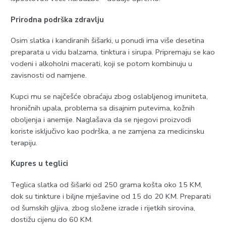
Prirodna podrška zdravlju
Osim slatka i kandiranih šišarki, u ponudi ima više desetina
preparata u vidu balzama, tinktura i sirupa. Pripremaju se kao
vodeni i alkoholni macerati, koji se potom kombinuju u
zavisnosti od namjene.
Kupci mu se najčešće obraćaju zbog oslabljenog imuniteta,
hroničnih upala, problema sa disajnim putevima, kožnih
oboljenja i anemije. Naglašava da se njegovi proizvodi
koriste isključivo kao podrška, a ne zamjena za medicinsku
terapiju.
Kupres u teglici
Teglica slatka od šišarki od 250 grama košta oko 15 KM,
dok su tinkture i biljne mješavine od 15 do 20 KM. Preparati
od šumskih gljiva, zbog složene izrade i rijetkih sirovina,
dostižu cijenu do 60 KM.