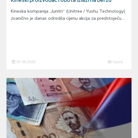
Kineski proizvođač robota izlazi na berzu
Kineska kompanija „Junitri“ (Unitree / Yushu Technology)
zvanično je danas odredila cijenu akcija za predstojeću…
07.08.2026
Vijesti