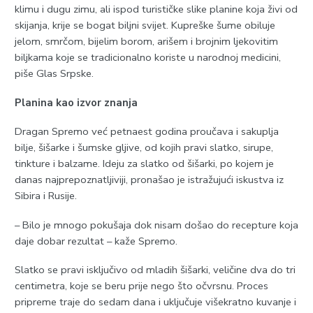
klimu i dugu zimu, ali ispod turističke slike planine koja živi od
skijanja, krije se bogat biljni svijet. Kupreške šume obiluje
jelom, smrčom, bijelim borom, arišem i brojnim ljekovitim
biljkama koje se tradicionalno koriste u narodnoj medicini,
piše Glas Srpske.
Planina kao izvor znanja
Dragan Spremo već petnaest godina proučava i sakuplja
bilje, šišarke i šumske gljive, od kojih pravi slatko, sirupe,
tinkture i balzame. Ideju za slatko od šišarki, po kojem je
danas najprepoznatljiviji, pronašao je istražujući iskustva iz
Sibira i Rusije.
– Bilo je mnogo pokušaja dok nisam došao do recepture koja
daje dobar rezultat – kaže Spremo.
Slatko se pravi isključivo od mladih šišarki, veličine dva do tri
centimetra, koje se beru prije nego što očvrsnu. Proces
pripreme traje do sedam dana i uključuje višekratno kuvanje i