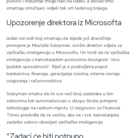
poslovi i industrije mogli naći na udaru, a dosad smo,
smatraju stručnjaci, vidjeli tek vrh ledenog brijega.
Upozorenje direktora iz Microsofta
Jedan od onih koji smatraju da slijede još drastičnije
promjene je Mustafa Suleyman, izvršni direktor odjela za
vještačku inteligenciju u Microsoftu. On tvrdi da će vještačka
inteligencija u kancelarijskim poslovima dosegnuti “nivo
ljudskih sposobnosti”. Riječ je o područjima poput
bankarstva, finansija, upravljanja rizicima, interne revizije,
osiguranja i računovodstva.
Suleyman smatra da će sve veći broj zadataka u tim
sektorima biti automatizovan u sklopu široke primjene
tehnologije na radnom mjestu. U razgovoru za Financial
Times predviđa da će većinu, ako ne i sve, kancelarijske
zadatke uskoro obavljati vještačka inteligencija.
“Zadaci će biti potpuno