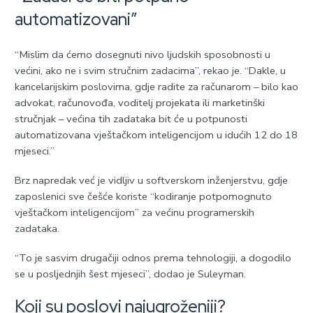
automatizovani”
“Mislim da ćemo dosegnuti nivo ljudskih sposobnosti u
većini, ako ne i svim stručnim zadacima”, rekao je. “Dakle, u
kancelarijskim poslovima, gdje radite za računarom – bilo kao
advokat, računovođa, voditelj projekata ili marketinški
stručnjak – većina tih zadataka bit će u potpunosti
automatizovana vještačkom inteligencijom u idućih 12 do 18
mjeseci.”
Brz napredak već je vidljiv u softverskom inženjerstvu, gdje
zaposlenici sve češće koriste “kodiranje potpomognuto
vještačkom inteligencijom” za većinu programerskih
zadataka.
“To je sasvim drugačiji odnos prema tehnologiji, a dogodilo
se u posljednjih šest mjeseci”, dodao je Suleyman.
Koji su poslovi najugroženiji?