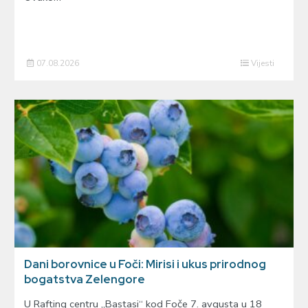
07.08.2026
Vijesti
Dani borovnice u Foči: Mirisi i ukus prirodnog
bogatstva Zelengore
U Rafting centru „Bastasi“ kod Foče 7. avgusta u 18