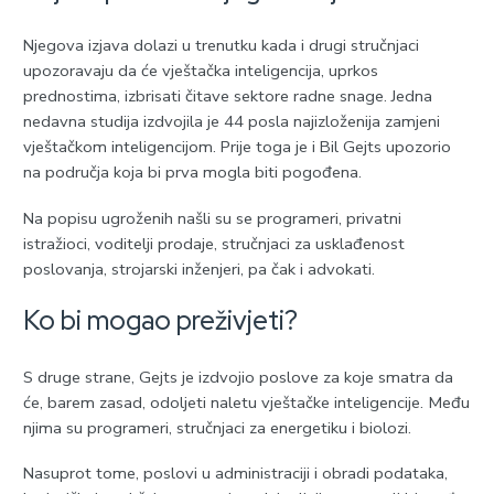
Njegova izjava dolazi u trenutku kada i drugi stručnjaci
upozoravaju da će vještačka inteligencija, uprkos
prednostima, izbrisati čitave sektore radne snage. Jedna
nedavna studija izdvojila je 44 posla najizloženija zamjeni
vještačkom inteligencijom. Prije toga je i Bil Gejts upozorio
na područja koja bi prva mogla biti pogođena.
Na popisu ugroženih našli su se programeri, privatni
istražioci, voditelji prodaje, stručnjaci za usklađenost
poslovanja, strojarski inženjeri, pa čak i advokati.
Ko bi mogao preživjeti?
S druge strane, Gejts je izdvojio poslove za koje smatra da
će, barem zasad, odoljeti naletu vještačke inteligencije. Među
njima su programeri, stručnjaci za energetiku i biolozi.
Nasuprot tome, poslovi u administraciji i obradi podataka,