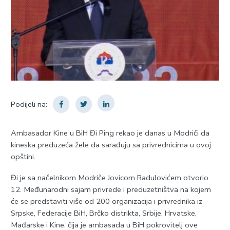
Podijeli na:
Ambasador Kine u BiH Đi Ping rekao je danas u Modriči da
kineska preduzeća žele da sarađuju sa privrednicima u ovoj
opštini.
Đi je sa načelnikom Modriče Јovicom Radulovićem otvorio
12. Međunarodni sajam privrede i preduzetništva na kojem
će se predstaviti više od 200 organizacija i privrednika iz
Srpske, Federacije BiH, Brčko distrikta, Srbije, Hrvatske,
Mađarske i Kine, čija je ambasada u BiH pokrovitelj ove