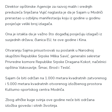
Direktor opštinske Agencije za razvoj malih i srednjih
preduzeća Snježana Vujić naglasila je da je Sajam u Modriči
prerastao u ozbiljnu manifestaciju koju iz godine u godinu
posjećuje veliki broj izlagača.
Ona je istakla da je važno što događaj posjećuju izlagači iz
susjednih država, članica EU, te ove godine i Kina.
Otvaranju Sajma prisustvovali su poslanik u Narodnoj
skupštini Republike Srpske Milka Savić, generalni sekretar
Privredne komore Republike Srpske Dragana Kokot, načelnici
opština Vukosavlje, Šmac, Brod i Teslić.
Sajam će biti održan na 1.000 metara kvadratnih zatvorenog
i 5.000 metara kvadratnih otvorenog izložbenog prostora
Kulturno-sportskog centra Modriča.
Zbog afričke kuge svinja ove godine neće biti održana
izložba goveda i sitnih životinja.