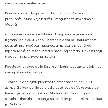
dvodnevne manifestacije.
Kineski ambasador je rekao da na Sajmu učestvuje osam
preduzeća iz Kine koja istražuju mogućnosti investiranja u
Modriči.
On je naveo da će predstavnici kompanija koje rade na
izgradnji bolnice u Doboju narednih dana sa Radulovićem
posjetiti proizvođača magarećeg mlijeka iz modričkog
mjesta Mišići, te razgovarati o mogućoj saradnji i investiranju
u pogon za proizvodnju mlijeka.
Radulović je rekao da je Sajam u Modriči postao značajan za
ovu opštinu i širu regiju.
– Važno je da Sajmu prisustvuje ambasador Kine u BiH,
zemlje čije kompanije će graditi auto-put od Vukosvalja do
Rače, dijelom i kroz opštinu Modriča, što će omogućiti
saradnju kineskih kompanija sa lokalnim preduzećima – rekao
je Radulović.