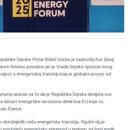
epublike Srpske Petar Đokić izrazio je zadovoljstvo zbog
kom forumu, posebno jer je Vlada Srpske sponzor ovog
i svijest o energetskoj tranziciji koja je globalni proces od
foruma ukazao na to da je Republika Srpska donijela sve
a oblast energetike na osnovu direktiva EU koje su
udu članice.
bezbijedili našu energetsku tranziciju. Ključni cilj je
ti postojeću energetsku sigurnost u regionu, na bazi novih