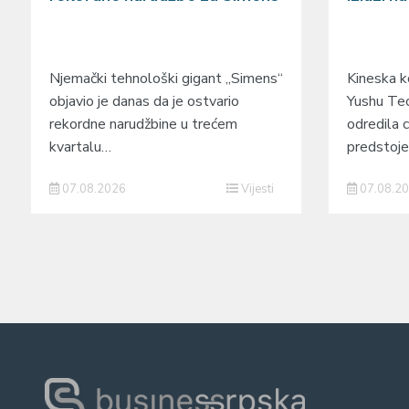
Njemački tehnološki gigant „Simens“
Kineska ko
objavio je danas da je ostvario
Yushu Tec
rekordne narudžbine u trećem
odredila c
kvartalu…
predstoj
07.08.2026
Vijesti
07.08.2