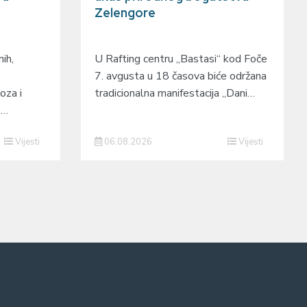
Zelengore
ih,
U Rafting centru „Bastasi“ kod Foče
7. avgusta u 18 časova biće održana
oza i
tradicionalna manifestacija „Dani…
o…
Vijesti
06.08.2026
Vijesti