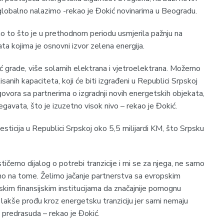
globalno nalazimo -rekao je Đokić novinarima u Beogradu.
no to što je u prethodnom periodu usmjerila pažnju na
ta kojima je osnovni izvor zelena energija.
ć grade, više solarnih elektrana i vjetroelektrana. Možemo
sanih kapaciteta, koji će biti izgrađeni u Republici Srpskoj
govora sa partnerima o izgradnji novih energetskih objekata,
gavata, što je izuzetno visok nivo – rekao je Đokić.
vesticija u Republici Srpskoj oko 5,5 milijardi KM, što Srpsku
ičemo dijalog o potrebi tranzicije i mi se za njega, ne samo
o na tome. Želimo jačanje partnerstva sa evropskim
pskim finansijskim institucijama da značajnije pomognu
 lakše prođu kroz energetsku tranziciju jer sami nemaju
 predrasuda – rekao je Đokić.