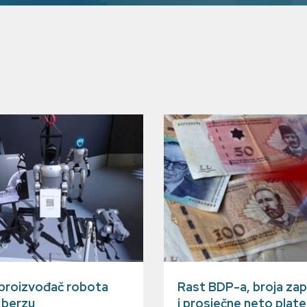
 proizvođač robota
Rast BDP-a, broja zap
a berzu
i prosječne neto plate