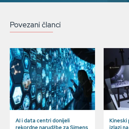
Povezani članci
AI i data centri donijeli
Kineski
rekordne narudžbe za Simens
izlazi n