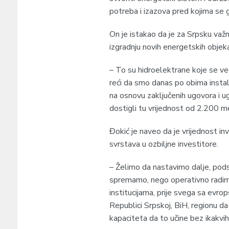
potreba i izazova pred kojima se 
On je istakao da je za Srpsku važ
izgradnju novih energetskih objeka
– To su hidroelektrane koje se ve
reći da smo danas po obima instali
na osnovu zaključenih ugovora i u
dostigli tu vrijednost od 2.200 me
Đokić je naveo da je vrijednost in
svrstava u ozbiljne investitore.
– Želimo da nastavimo dalje, podst
spremamo, nego operativno radim
institucijama, prije svega sa evro
Republici Srpskoj, BiH, regionu da
kapaciteta da to učine bez ikakvih