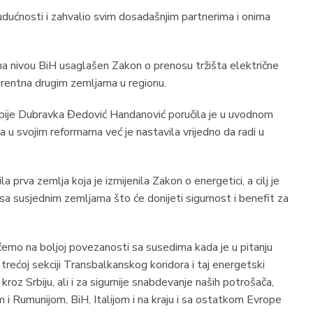
udućnosti i zahvalio svim dosadašnjim partnerima i onima
na nivou BiH usaglašen Zakon o prenosu tržišta električne
kurentna drugim zemljama u regionu.
Srbije Dubravka Đedović Handanović poručila je u uvodnom
la u svojim reformama već je nastavila vrijedno da radi u
la prva zemlja koja je izmijenila Zakon o energetici, a cilj je
 sa susjednim zemljama što će donijeti sigurnost i benefit za
ćemo na boljoj povezanosti sa susedima kada je u pitanju
trećoj sekciji Transbalkanskog koridora i taj energetski
 kroz Srbiju, ali i za sigurnije snabdevanje naših potrošača,
 Rumunijom, BiH, Italijom i na kraju i sa ostatkom Evrope