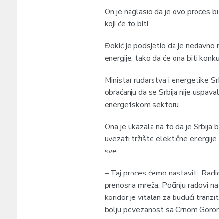
On je naglasio da je ovo proces b
koji će to biti.
Đokić je podsjetio da je nedavno 
energije, tako da će ona biti kon
Ministar rudarstva i energetike 
obraćanju da se Srbija nije uspava
energetskom sektoru.
Ona je ukazala na to da je Srbija bi
uvezati tržište elektične energije
sve.
– Taj proces ćemo nastaviti. Radi
prenosna mreža. Počinju radovi na 
koridor je vitalan za budući tranzit
bolju povezanost sa Crnom Gorom i