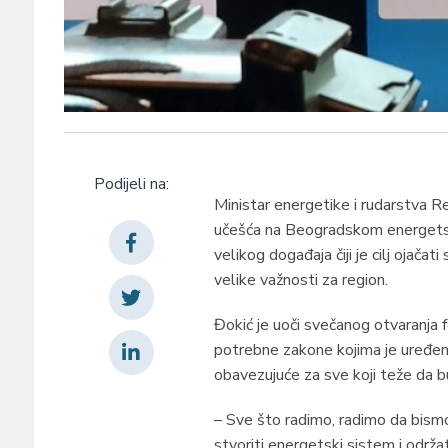
Podijeli na:
Ministar energetike i rudarstva R
učešća na Beogradskom energets
velikog događaja čiji je cilj ojačat
velike važnosti za region.
Đokić je uoči svečanog otvaranja 
potrebne zakone kojima je uređen
obavezujuće za sve koji teže da b
– Sve što radimo, radimo da bismo o
stvoriti energetski sistem i održa