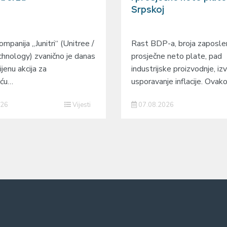
Srpskoj
mpanija „Junitri“ (Unitree /
Rast BDP-a, broja zaposlen
hnology) zvanično je danas
prosječne neto plate, pad
ijenu akcija za
industrijske proizvodnje, izv
eću…
usporavanje inflacije. Ovak
026
Vijesti
07.08.2026