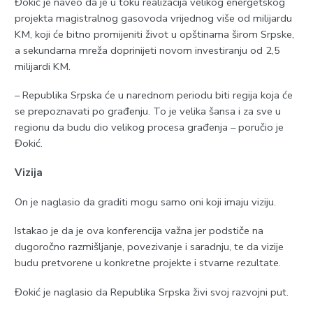
Đokić je naveo da je u toku realizacija velikog energetskog
projekta magistralnog gasovoda vrijednog više od milijardu
KM, koji će bitno promijeniti život u opštinama širom Srpske,
a sekundarna mreža doprinijeti novom investiranju od 2,5
milijardi KM.
– Republika Srpska će u narednom periodu biti regija koja će
se prepoznavati po građenju. To je velika šansa i za sve u
regionu da budu dio velikog procesa građenja – poručio je
Đokić.
Vizija
On je naglasio da graditi mogu samo oni koji imaju viziju.
Istakao je da je ova konferencija važna jer podstiče na
dugoročno razmišljanje, povezivanje i saradnju, te da vizije
budu pretvorene u konkretne projekte i stvarne rezultate.
Đokić je naglasio da Republika Srpska živi svoj razvojni put.