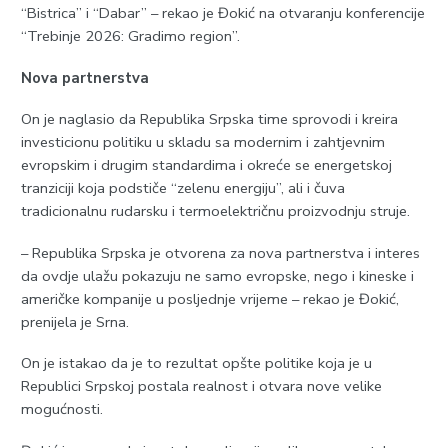
“Bistrica” i “Dabar” – rekao je Đokić na otvaranju konferencije
“Trebinje 2026: Gradimo region”.
Nova partnerstva
On je naglasio da Republika Srpska time sprovodi i kreira
investicionu politiku u skladu sa modernim i zahtjevnim
evropskim i drugim standardima i okreće se energetskoj
tranziciji koja podstiče “zelenu energiju”, ali i čuva
tradicionalnu rudarsku i termoelektričnu proizvodnju struje.
– Republika Srpska je otvorena za nova partnerstva i interes
da ovdje ulažu pokazuju ne samo evropske, nego i kineske i
američke kompanije u posljednje vrijeme – rekao je Đokić,
prenijela je Srna.
On je istakao da je to rezultat opšte politike koja je u
Republici Srpskoj postala realnost i otvara nove velike
mogućnosti.