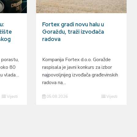
u:
Fortex gradi novu halu u
žište
Goraždu, traži izvođača
skog
radova
 porastu,
Kompanija Fortex d.o.o. Goražde
e oko 80
raspisala je javni konkurs za izbor
štu vlada…
najpovoljnijeg izvođača građevinskih
radova na…
Vijesti
05.08.2026
Vijesti