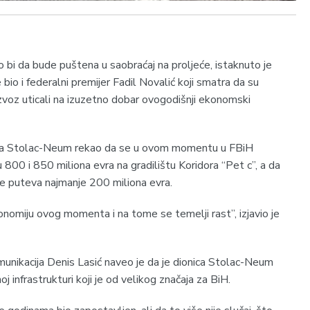
bi da bude puštena u saobraćaj na proljeće, istaknuto je
e bio i federalni premijer Fadil Novalić koji smatra da su
 izvoz uticali na izuzetno dobar ovogodišnji ekonomski
puta Stolac-Neum rekao da se u ovom momentu u FBiH
u 800 i 850 miliona evra na gradilištu Koridora “Pet c”, a da
e puteva najmanje 200 miliona evra.
konomiju ovog momenta i na tome se temelji rast”, izjavio je
omunikacija Denis Lasić naveo je da je dionica Stolac-Neum
oj infrastrukturi koji je od velikog značaja za BiH.