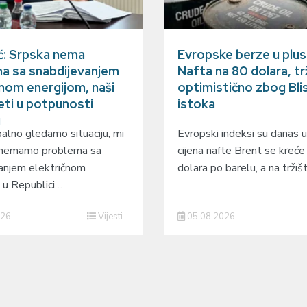
ć: Srpska nema
Evropske berze u plus
a sa snabdijevanjem
Nafta na 80 dolara, tr
čnom energijom, naši
optimistično zbog Bli
eti u potpunosti
istoka
i
alno gledamo situaciju, mi
Evropski indeksi su danas u
 nemamo problema sa
cijena nafte Brent se kreć
anjem električnom
dolara po barelu, a na trži
 u Republici…
026
Vijesti
05.08.2026