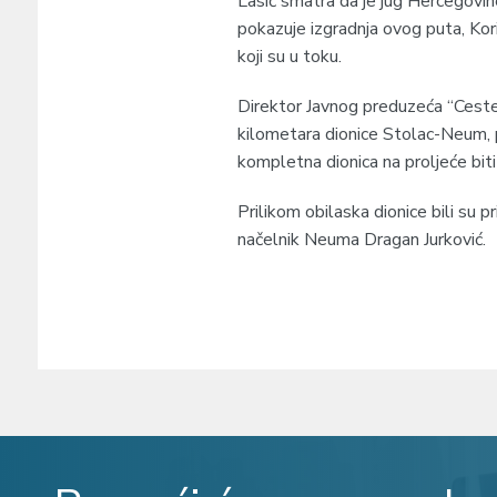
Lasić smatra da je jug Hercegovine
pokazuje izgradnja ovog puta, Kori
koji su u toku.
Direktor Javnog preduzeća “Ceste
kilometara dionice Stolac-Neum, p
kompletna dionica na proljeće biti
Prilikom obilaska dionice bili su p
načelnik Neuma Dragan Jurković.