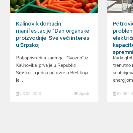
Kalinovik domaćin
Petrovi
manifestacije “Dan organske
problem
proizvodnje: Sve veći interes
elektri
u Srpskoj
kapacit
spremn
Poljoprivredna zadruga “Gvozno” iz
Kada glob
Kalinovika, prva je u Republici
trenutno
Srpskoj, a jedna od dvije u BiH, koja
snabdijev
je…
energijom
06.08.2026
Vijesti
05.08.2