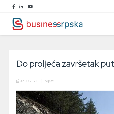
Do proljeća završetak p
02.09.2021
Vijesti