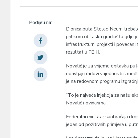
Podijeli na:
Dionica puta Stolac-Neum trebalo 
prilikom obilaska gradilišta gdje j
infrastrukturni projekti i povećan
rezultat u FBiH.
Novalić je za vrijeme obilaska 
obavljaju radovi vrijednosti izmeđ
je na redovnom programu izgradnj
“To je najveća injekcija za našu e
Novalić novinarima.
Federalni ministar saobraćaja i k
jedan od pozitivnih primjera u putn