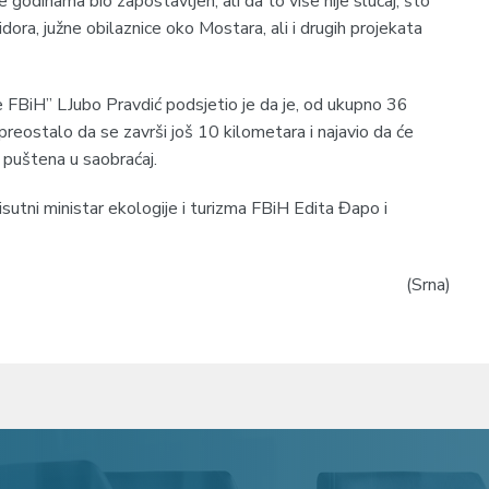
 godinama bio zapostavljen, ali da to više nije slučaj, što
dora, južne obilaznice oko Mostara, ali i drugih projekata
 FBiH” LJubo Pravdić podsjetio je da je, od ukupno 36
reostalo da se završi još 10 kilometara i najavio da će
 puštena u saobraćaj.
risutni ministar ekologije i turizma FBiH Edita Đapo i
(Srna)