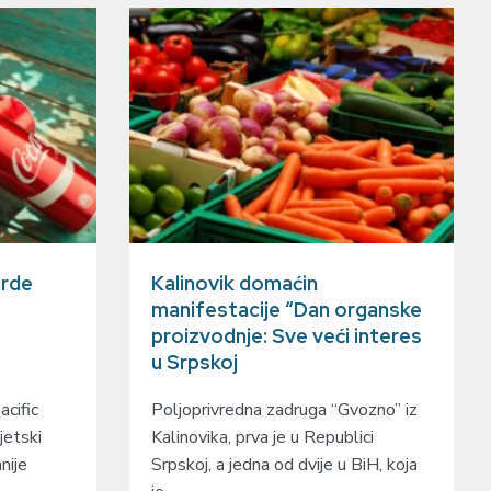
arde
Kalinovik domaćin
manifestacije “Dan organske
proizvodnje: Sve veći interes
u Srpskoj
cific
Poljoprivredna zadruga “Gvozno” iz
jetski
Kalinovika, prva je u Republici
nije
Srpskoj, a jedna od dvije u BiH, koja