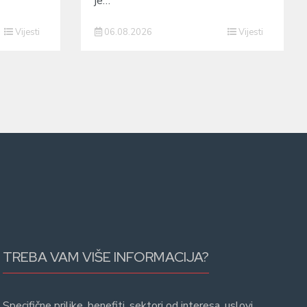
je…
Vijesti
06.08.2026
Vijesti
TREBA VAM VIŠE INFORMACIJA?
Specifične prilike, benefiti, sektori od interesa, uslovi