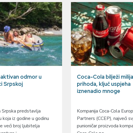
a aktivan odmor u
Coca-Cola bilježi milij
ci Srpskoj
prihoda, ključ uspjeha
iznenadio mnoge
 Srpska predstavlja
Kompanija Coca-Cola Europa
u koja iz godine u godinu
Partners (CCEP), najveći sv
e veći broj ljubitelja
punioničar proizvoda kompa