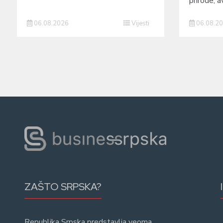
prirode, a
06.08.2026
Vijesti
06.08.2
ZAŠTO SRPSKA?
Republika Srpska predstavlja veoma