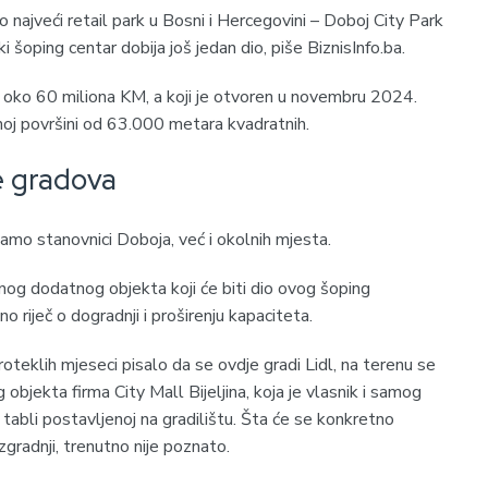
o najveći retail park u Bosni i Hercegovini – Doboj City Park
 šoping centar dobija još jedan dio, piše BiznisInfo.ba.
no oko 60 miliona KM, a koji je otvoren u novembru 2024.
noj površini od 63.000 metara kvadratnih.
še gradova
mo stanovnici Doboja, već i okolnih mjesta.
dnog dodatnog objekta koji će biti dio ovog šoping
o riječ o dogradnji i proširenju kapaciteta.
teklih mjeseci pisalo da se ovdje gradi Lidl, na terenu se
 objekta firma City Mall Bijeljina, koja je vlasnik i samog
a tabli postavljenoj na gradilištu. Šta će se konkretno
izgradnji, trenutno nije poznato.