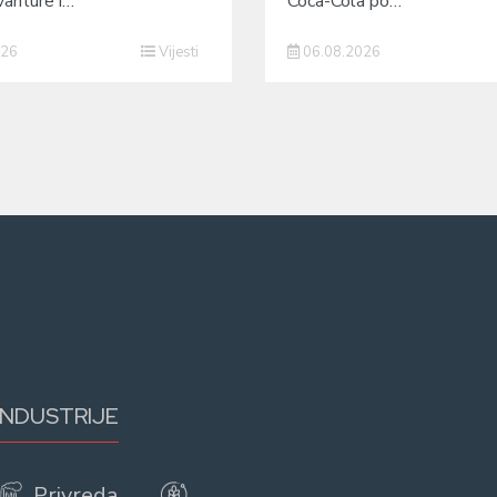
vanture i…
Coca-Cola po…
026
Vijesti
06.08.2026
INDUSTRIJE
Privreda