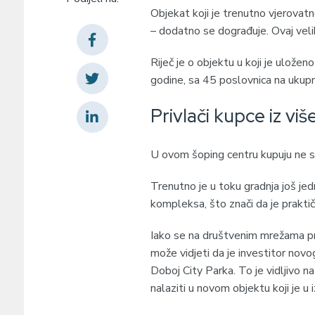
Objekat koji je trenutno vjerovatn
– dodatno se dograđuje. Ovaj veliki
Riječ je o objektu u koji je ulože
godine, sa 45 poslovnica na ukup
Privlači kupce iz vi
U ovom šoping centru kupuju ne sa
Trenutno je u toku gradnja još je
kompleksa, što znači da je praktičn
Iako se na društvenim mrežama pro
može vidjeti da je investitor novog
Doboj City Parka. To je vidljivo n
nalaziti u novom objektu koji je u 