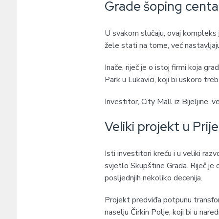
Grade šoping centar
U svakom slučaju, ovaj kompleks j
žele stati na tome, već nastavljaj
Inače, riječ je o istoj firmi koja gr
Park u Lukavici, koji bi uskoro tre
Investitor, City Mall iz Bijeljine, 
Veliki projekt u Prij
Isti investitori kreću i u veliki ra
svjetlo Skupštine Grada. Riječ je 
posljednjih nekoliko decenija.
Projekt predviđa potpunu transfo
naselju Čirkin Polje, koji bi u na