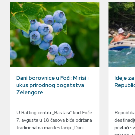
Dani borovnice u Foči: Mirisi i
Ideje z
ukus prirodnog bogatstva
Republi
Zelengore
U Rafting centru „Bastasi“ kod Foče
Republika
7. avgusta u 18 časova biće održana
destinacij
tradicionalna manifestacija „Dani…
privlači sv