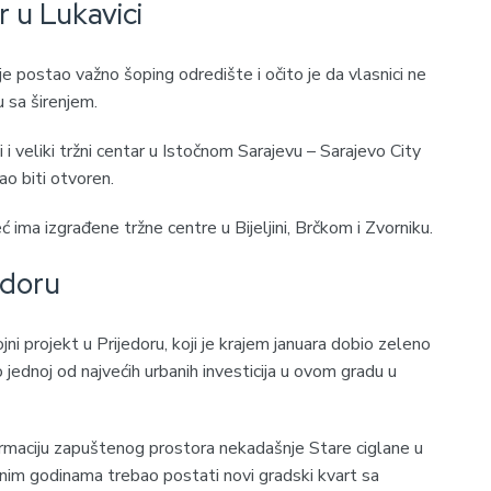
 u Lukavici
e postao važno šoping odredište i očito je da vlasnici ne
u sa širenjem.
adi i veliki tržni centar u Istočnom Sarajevu – Sarajevo City
bao biti otvoren.
već ima izgrađene tržne centre u Bijeljini, Brčkom i Zvorniku.
edoru
zvojni projekt u Prijedoru, koji je krajem januara dobio zeleno
o jednoj od najvećih urbanih investicija u ovom gradu u
rmaciju zapuštenog prostora nekadašnje Stare ciglane u
rednim godinama trebao postati novi gradski kvart sa