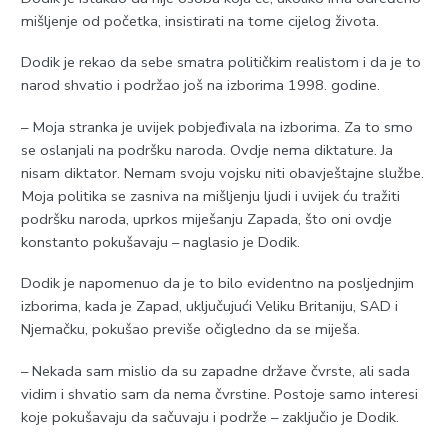
mišljenje od početka, insistirati na tome cijelog života.
Dodik je rekao da sebe smatra političkim realistom i da je to
narod shvatio i podržao još na izborima 1998. godine.
– Moja stranka je uvijek pobjeđivala na izborima. Za to smo
se oslanjali na podršku naroda. Ovdje nema diktature. Јa
nisam diktator. Nemam svoju vojsku niti obavještajne službe.
Moja politika se zasniva na mišljenju ljudi i uvijek ću tražiti
podršku naroda, uprkos miješanju Zapada, što oni ovdje
konstanto pokušavaju – naglasio je Dodik.
Dodik je napomenuo da je to bilo evidentno na posljednjim
izborima, kada je Zapad, uključujući Veliku Britaniju, SAD i
Njemačku, pokušao previše očigledno da se miješa.
– Nekada sam mislio da su zapadne države čvrste, ali sada
vidim i shvatio sam da nema čvrstine. Postoje samo interesi
koje pokušavaju da sačuvaju i podrže – zaključio je Dodik.