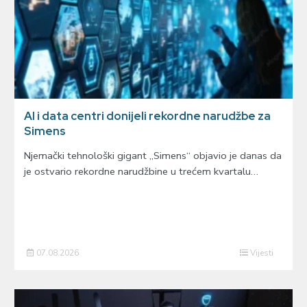
AI i data centri donijeli rekordne narudžbe za
Simens
Njemački tehnološki gigant „Simens“ objavio je danas da
je ostvario rekordne narudžbine u trećem kvartalu…
07.08.2026
Vijesti