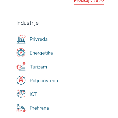
Pročitaj više >>
Industrije
Privreda
Energetika
Turizam
Poljoprivreda
ICT
Prehrana