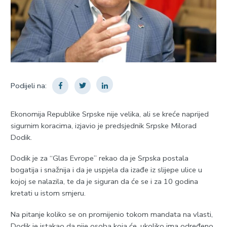
Podijeli na:
Ekonomija Republike Srpske nije velika, ali se kreće naprijed
sigurnim koracima, izjavio je predsjednik Srpske Milorad
Dodik.
Dodik je za “Glas Evrope” rekao da je Srpska postala
bogatija i snažnija i da je uspjela da izađe iz slijepe ulice u
kojoj se nalazila, te da je siguran da će se i za 10 godina
kretati u istom smjeru.
Na pitanje koliko se on promijenio tokom mandata na vlasti,
Dodik je istakao da nije osoba koja će, ukoliko ima određeno