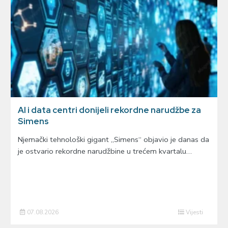
AI i data centri donijeli rekordne narudžbe za
Simens
Njemački tehnološki gigant „Simens“ objavio je danas da
je ostvario rekordne narudžbine u trećem kvartalu…
07.08.2026
Vijesti