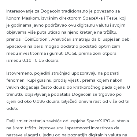
Interesovanje za Dogecoin tradicionalno je povezano sa
Ilonom Maskom, izvršnim direktorom SpaceX-a i Tesle, koji
je godinama javno podržavao ovu digitalnu valutu i svojim
objavama više puta uticao na njeno kretanje na tržištu,
prenosi “CoinEdition”. Analitičari smatraju da bi uspješan debi
SpaceX-a na berzi mogao dodatno podstaći optimizam
među investitorima i gurnuti DOGE prema zoni otpora
između 0.10 i 0.15 dolara.
Istovremeno, pojedini stručnjaci upozoravaju na poznati
fenomen “kupi glasinu, prodaj vijest”, prema kojem nakon
velikih događaja često dolazi do kratkoročnog pada cijene. U
trenutku objavljivanja podataka Dogecoin se trgovao po
cijeni od oko 0,086 dolara, bilježeći dnevni rast od više od tri
odsto.
Dalji smjer kretanja zavisiće od uspjeha SpaceX IPO-a, stanja
na širem tržištu kriptovaluta i spremnosti investitora da
nastave ulagati u jednu od najpoznatijih digitalnih valuta na