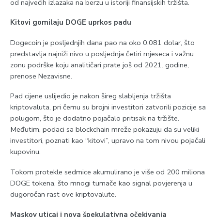
od najvećih izlazaka na berzu u istoriji finansijskih tržišta.
Kitovi gomilaju DOGE uprkos padu
Dogecoin je posljednjih dana pao na oko 0.081 dolar, što
predstavlja najniži nivo u posljednja četiri mjeseca i važnu
zonu podrške koju analitičari prate još od 2021. godine,
prenose Nezavisne.
Pad cijene uslijedio je nakon šireg slabljenja tržišta
kriptovaluta, pri čemu su brojni investitori zatvorili pozicije sa
polugom, što je dodatno pojačalo pritisak na tržište.
Međutim, podaci sa blockchain mreže pokazuju da su veliki
investitori, poznati kao “kitovi”, upravo na tom nivou pojačali
kupovinu.
Tokom protekle sedmice akumulirano je više od 200 miliona
DOGE tokena, što mnogi tumače kao signal povjerenja u
dugoročan rast ove kriptovalute.
Maskov uticaj i nova špekulativna očekivanja