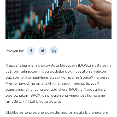
Podijeli na:
​Najpoznatija mem kriptovaluta Dogecoin (DOGE) našla se na
važnom tehničkom nivou podrške dok investitori s velikom
pažnjom prate najavljeni izlazak kompanije SpaceX na berzu.
Prema navodima američkih finansijskih medija, SpaceX
planira inicijalnu javnu ponudu akcija (IPO) na Nasdaq berzi
pod oznakom SPCX, uz procijenjenu vrijednost kompanije
između 1.77 i 1.8 biliona dolara.
Ukoliko se te procjene potvrde, riječ bi mogla biti o jednom