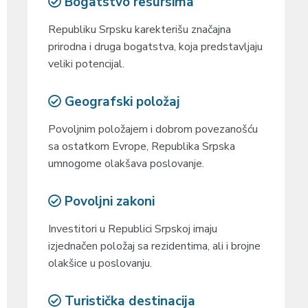
Bogatstvo resursima
Republiku Srpsku karekterišu značajna
prirodna i druga bogatstva, koja predstavljaju
veliki potencijal.
Geografski položaj
Povoljnim položajem i dobrom povezanošću
sa ostatkom Evrope, Republika Srpska
umnogome olakšava poslovanje.
Povoljni zakoni
Investitori u Republici Srpskoj imaju
izjednačen položaj sa rezidentima, ali i brojne
olakšice u poslovanju.
Turistička destinacija