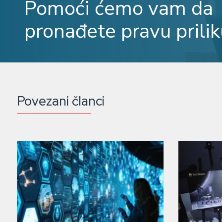
Pomoći ćemo vam da
pronađete pravu prilik
Povezani članci