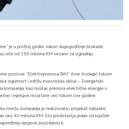
e” je u prošloj godini, nakon dugogodišnje blokade,
nosu više od 150 miliona KM vezano za izgradnju
 pravne poslove “Elektroprenosa BiH” Amir Avdagić tokom
a sigurnost i održiv investicioni ciklus – Energetski
da kompanija, kao nosilac prenosa električne energije u
retne i mjerljive rezultate već tokom ove godine.
u mrežu, kompanija je realizovala i projekat nabavke
n oko 40 miliona KM, što predstavlja jedan od ključnih
unapređenju njegove pouzdanosti.