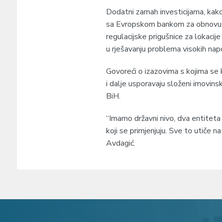
Dodatni zamah investicijama, kak
sa Evropskom bankom za obnovu i 
regulacijske prigušnice za lokacij
u rješavanju problema visokih nap
Govoreći o izazovima s kojima se k
i dalje usporavaju složeni imovins
BiH.
“Imamo državni nivo, dva entiteta 
koji se primjenjuju. Sve to utiče n
Avdagić.