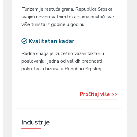
Turizam je rastuća grana. Republika Srpska
svojim nevjerovatnim lokacijama privlači sve
više turista iz godine u godinu.
Kvalitetan kadar
Radna snaga je izuzetno važan faktor u
poslovanju i jedna od velikih prednosti
pokretanja biznisa u Republici Srpskoj.
Pročitaj više >>
Industrije