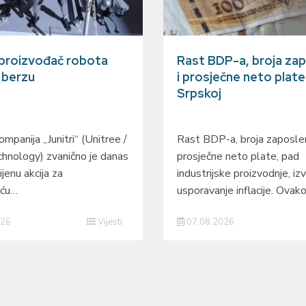
 proizvođač robota
Rast BDP-a, broja zap
a berzu
i prosječne neto plate
Srpskoj
mpanija „Junitri“ (Unitree /
Rast BDP-a, broja zaposlen
hnology) zvanično je danas
prosječne neto plate, pad
ijenu akcija za
industrijske proizvodnje, izv
eću…
usporavanje inflacije. Ovak
026
Vijesti
07.08.2026