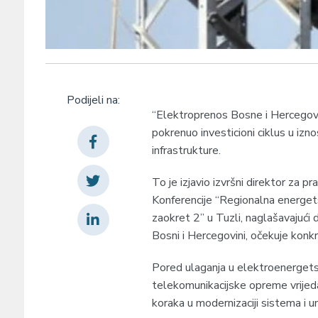
Podijeli na:
“Elektroprenos Bosne i Hercegovin
pokrenuo investicioni ciklus u iz
infrastrukture.
To je izjavio izvršni direktor za
Konferencije “Regionalna energetsk
zaokret 2” u Tuzli, naglašavajući 
Bosni i Hercegovini, očekuje konk
Pored ulaganja u elektroenergetsk
telekomunikacijske opreme vrijeda
koraka u modernizaciji sistema i 