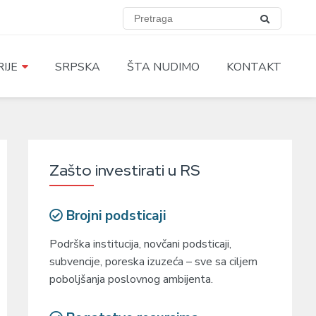
IJE
SRPSKA
ŠTA NUDIMO
KONTAKT
Zašto investirati u RS
Brojni podsticaji
Podrška institucija, novčani podsticaji,
subvencije, poreska izuzeća – sve sa ciljem
poboljšanja poslovnog ambijenta.