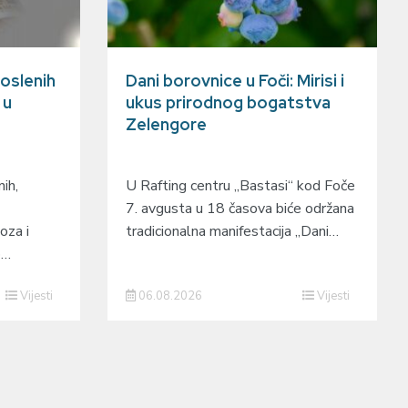
oslenih
Dani borovnice u Foči: Mirisi i
 u
ukus prirodnog bogatstva
Zelengore
ih,
U Rafting centru „Bastasi“ kod Foče
7. avgusta u 18 časova biće održana
oza i
tradicionalna manifestacija „Dani…
o…
Vijesti
06.08.2026
Vijesti