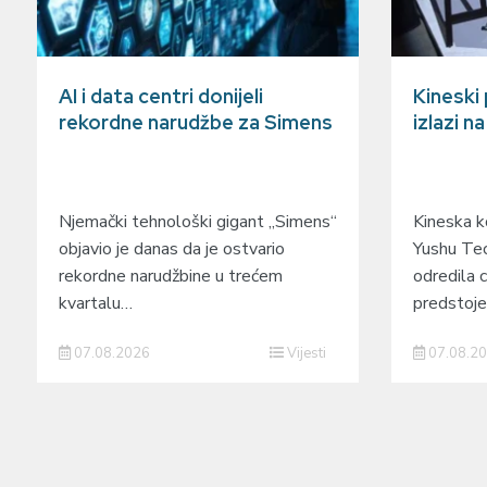
AI i data centri donijeli
Kineski
rekordne narudžbe za Simens
izlazi n
Njemački tehnološki gigant „Simens“
Kineska ko
objavio je danas da je ostvario
Yushu Tec
rekordne narudžbine u trećem
odredila c
kvartalu…
predstoj
07.08.2026
Vijesti
07.08.2