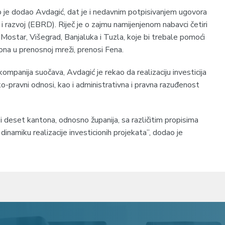
o je dodao Avdagić, dat je i nedavnim potpisivanjem ugovora
razvoj (EBRD). Riječ je o zajmu namijenjenom nabavci četiri
e Mostar, Višegrad, Banjaluka i Tuzla, koje bi trebale pomoći
ona u prenosnoj mreži, prenosi Fena.
ompanija suočava, Avdagić je rekao da realizaciju investicija
ko-pravni odnosi, kao i administrativna i pravna razuđenost
i deset kantona, odnosno županija, sa različitim propisima
a dinamiku realizacije investicionih projekata”, dodao je