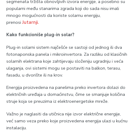
segmenata tržišta obnovljivih izvora energije, a posebno su
popularni među stanarima zgrada koji do sada nisu imali
mnogo mogućnosti da koriste solarnu energiju,
prenosi
Jutarnji.
Kako funkcioniše plug-in solar?
Plug-in solarni sistem najčešće se sastoji od jednog ili dva
fotonaponska panela i mikroinvertora. Za razliku od klasičnih
solarnih elektrana koje zahtijevaju složeniju ugradnju i veća
ulaganja, ovi sistemi mogu se postaviti na balkon, terasu,
fasadu, u dvorište ili na krov.
Energija proizvedena na panelima preko invertora dolazi do
električnih uređaja u domaćinstvu, čime se smanjuje količina
struje koja se preuzima iz elektroenergetske mreže.
Važno je naglasiti da utičnica nije izvor električne energije,
već samo veza preko koje proizvedena energija ulazi u kućnu
instalaciju.