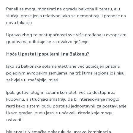
Paneli se mogu montirati na ogradu balkona ili terasu, a u
slučaju preseljenja relativno lako se demontiraju i prenose na
novu lokaciju.
Upravo zbog te pristupačnosti sve više građana u evropskim
gradovima odlučuje se za ovakvo rješenje.
Hoće li postati popularni i na Balkanu?
Iako su balkonske solarne elektrane već uobičajen prizor u
pojedinim evropskim zemljama, na tržištima regiona još nisu
zaživjele u značajnijoj mjeri.
Ipak, gotovi plug-in solarni kompleti već su dostupni za
kupovinu, a stručnjaci smatraju da bi interesovanje moglo
rasti kako sistemi budu postajali jednostavniji za postavljanje
i kako građani budu jasnije uočavali uštede koje mogu
ostvariti.
Iskustva iz Njemačke pokazuju da upravo kombinacija