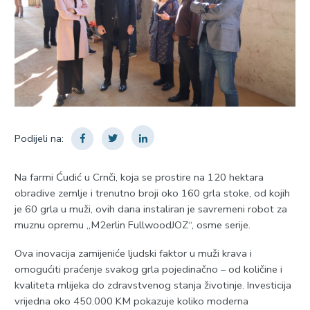
Podijeli na:
Na farmi Ćudić u Crnči, koja se prostire na 120 hektara
obradive zemlje i trenutno broji oko 160 grla stoke, od kojih
je 60 grla u muži, ovih dana instaliran je savremeni robot za
muznu opremu „M2erlin FullwoodJOZ“, osme serije.
Ova inovacija zamijeniće ljudski faktor u muži krava i
omogućiti praćenje svakog grla pojedinačno – od količine i
kvaliteta mlijeka do zdravstvenog stanja životinje. Investicija
vrijedna oko 450.000 KM pokazuje koliko moderna