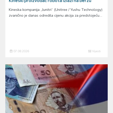
Kineski proizvođač robota izlazi na berzu
Kineska kompanija „Junitri“ (Unitree / Yushu Technology)
zvanično je danas odredila cijenu akcija za predstojeću…
07.08.2026
Vijesti