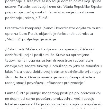
podsticaje, a sredstva se isplaćuju odmah onima koji ispune
uslove. Takođe, zadovoljni smo što Vlada Republike Srpske
prepoznaje značaj ovakvih farmi kroz svoje investicione
podsticaje“, rekao je Žunić.
Predstavnik kompanije „Sano“ i koordinator odjela za muznu
opremu, Lazo Perak, objasnio je funkcionalnost robota
„Merlin 2“ posljednje generacije:
„Robot radi 24 časa, obavlja muznu operaciju, čišćenje i
dezinfekciju prije i poslije muže. Krave su opremljene
tagovima na nogama, sistem ih registruje i automatski
obavlja sve zadate funkcije. Pomuženo mlijeko se skladišti u
laktofriz, a krava dobija svoj tretman dezinfekcije prije nego
što ode dalje. Ovakve investicije omogućavaju uštede u
radnoj snazi i povećavaju efikasnost proizvodnje.“
Farma Ćudić je primjer modernog pristupa poljoprivredi koji
ne doprinosi samo povećanju proizvodnje, već i razvoju
lokalne zajednice. Ulaganja u nove tehnologije omogućavaju