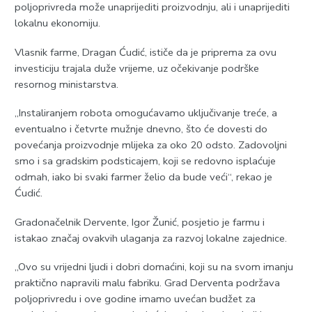
poljoprivreda može unaprijediti proizvodnju, ali i unaprijediti
lokalnu ekonomiju.
Vlasnik farme, Dragan Ćudić, ističe da je priprema za ovu
investiciju trajala duže vrijeme, uz očekivanje podrške
resornog ministarstva.
„Instaliranjem robota omogućavamo uključivanje treće, a
eventualno i četvrte mužnje dnevno, što će dovesti do
povećanja proizvodnje mlijeka za oko 20 odsto. Zadovoljni
smo i sa gradskim podsticajem, koji se redovno isplaćuje
odmah, iako bi svaki farmer želio da bude veći“, rekao je
Ćudić.
Gradonačelnik Dervente, Igor Žunić, posjetio je farmu i
istakao značaj ovakvih ulaganja za razvoj lokalne zajednice.
„Ovo su vrijedni ljudi i dobri domaćini, koji su na svom imanju
praktično napravili malu fabriku. Grad Derventa podržava
poljoprivredu i ove godine imamo uvećan budžet za