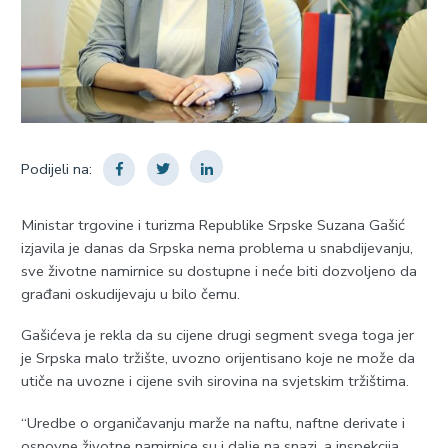
Podijeli na:
Ministar trgovine i turizma Republike Srpske Suzana Gašić
izjavila je danas da Srpska nema problema u snabdijevanju,
sve životne namirnice su dostupne i neće biti dozvoljeno da
građani oskudijevaju u bilo čemu.
Gašićeva je rekla da su cijene drugi segment svega toga jer
je Srpska malo tržište, uvozno orijentisano koje ne može da
utiče na uvozne i cijene svih sirovina na svjetskim tržištima.
“Uredbe o organičavanju marže na naftu, naftne derivate i
osnovne životne namirnice su i dalje na snazi, a inspekcija