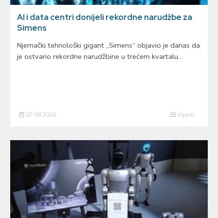
AI i data centri donijeli rekordne narudžbe za
Simens
Njemački tehnološki gigant „Simens“ objavio je danas da
je ostvario rekordne narudžbine u trećem kvartalu…
07.08.2026
Vijesti