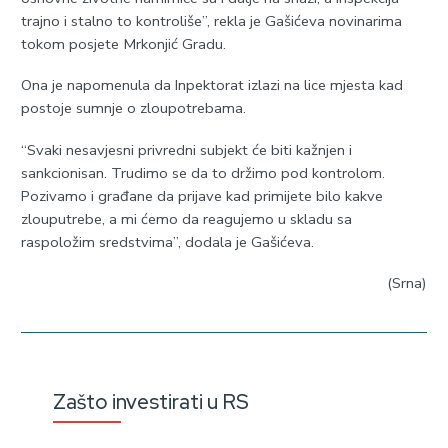
trajno i stalno to kontroliše”, rekla je Gašićeva novinarima
tokom posjete Mrkonjić Gradu.
Ona je napomenula da Inpektorat izlazi na lice mjesta kad
postoje sumnje o zloupotrebama.
“Svaki nesavjesni privredni subjekt će biti kažnjen i
sankcionisan. Trudimo se da to držimo pod kontrolom.
Pozivamo i građane da prijave kad primijete bilo kakve
zlouputrebe, a mi ćemo da reagujemo u skladu sa
raspoložim sredstvima”, dodala je Gašićeva.
(Srna)
Zašto investirati u RS