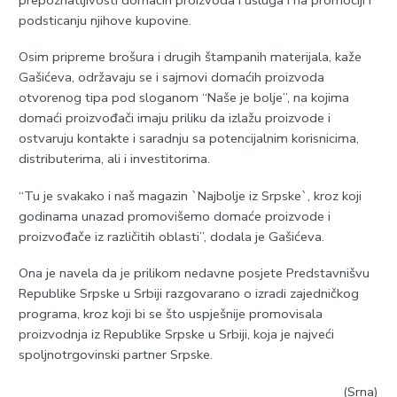
podsticanju njihove kupovine.
Osim pripreme brošura i drugih štampanih materijala, kaže
Gašićeva, održavaju se i sajmovi domaćih proizvoda
otvorenog tipa pod sloganom “Naše je bolje”, na kojima
domaći proizvođači imaju priliku da izlažu proizvode i
ostvaruju kontakte i saradnju sa potencijalnim korisnicima,
distributerima, ali i investitorima.
“Tu je svakako i naš magazin `Najbolje iz Srpske`, kroz koji
godinama unazad promovišemo domaće proizvode i
proizvođače iz različitih oblasti”, dodala je Gašićeva.
Ona je navela da je prilikom nedavne posjete Predstavnišvu
Republike Srpske u Srbiji razgovarano o izradi zajedničkog
programa, kroz koji bi se što uspješnije promovisala
proizvodnja iz Republike Srpske u Srbiji, koja je najveći
spoljnotrgovinski partner Srpske.
(Srna)