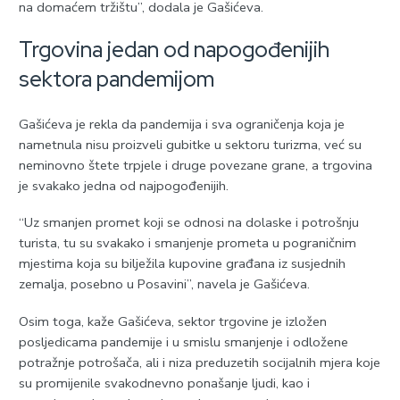
na domaćem tržištu”, dodala je Gašićeva.
Trgovina jedan od napogođenijih
sektora pandemijom
Gašićeva je rekla da pandemija i sva ograničenja koja je
nametnula nisu proizveli gubitke u sektoru turizma, već su
neminovno štete trpjele i druge povezane grane, a trgovina
je svakako jedna od najpogođenijih.
“Uz smanjen promet koji se odnosi na dolaske i potrošnju
turista, tu su svakako i smanjenje prometa u pograničnim
mjestima koja su bilježila kupovine građana iz susjednih
zemalja, posebno u Posavini”, navela je Gašićeva.
Osim toga, kaže Gašićeva, sektor trgovine je izložen
posljedicama pandemije i u smislu smanjenje i odložene
potražnje potrošača, ali i niza preduzetih socijalnih mjera koje
su promijenile svakodnevno ponašanje ljudi, kao i