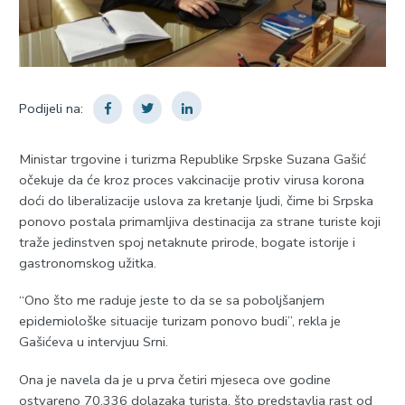
Podijeli na:
Ministar trgovine i turizma Republike Srpske Suzana Gašić
očekuje da će kroz proces vakcinacije protiv virusa korona
doći do liberalizacije uslova za kretanje ljudi, čime bi Srpska
ponovo postala primamljiva destinacija za strane turiste koji
traže jedinstven spoj netaknute prirode, bogate istorije i
gastronomskog užitka.
“Ono što me raduje jeste to da se sa poboljšanjem
epidemiološke situacije turizam ponovo budi”, rekla je
Gašićeva u intervjuu Srni.
Ona je navela da je u prva četiri mjeseca ove godine
ostvareno 70.336 dolazaka turista, što predstavlja rast od