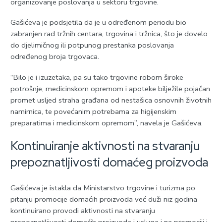
organizovanje poslovanja u sektoru trgovine.
Gašićeva je podsjetila da je u određenom periodu bio
zabranjen rad tržnih centara, trgovina i tržnica, što je dovelo
do djelimičnog ili potpunog prestanka poslovanja
određenog broja trgovaca.
“Bilo je i izuzetaka, pa su tako trgovine robom široke
potrošnje, medicinskom opremom i apoteke bilježile pojačan
promet usljed straha građana od nestašica osnovnih životnih
namirnica, te povećanim potrebama za higijenskim
preparatima i medicinskom opremom”, navela je Gašićeva.
Kontinuiranje aktivnosti na stvaranju
prepoznatljivosti domaćeg proizvoda
Gašićeva je istakla da Ministarstvo trgovine i turizma po
pitanju promocije domaćih proizvoda već duži niz godina
kontinuirano provodi aktivnosti na stvaranju
prepoznatljivosti domaćih proizvoda i usluga i na promociji i