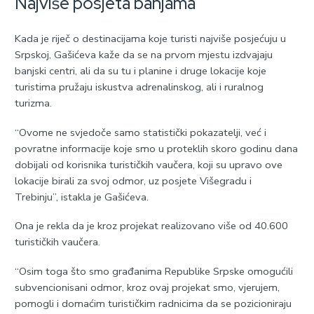
Najviše posjeta banjama
Kada je riječ o destinacijama koje turisti najviše posjećuju u
Srpskoj, Gašićeva kaže da se na prvom mjestu izdvajaju
banjski centri, ali da su tu i planine i druge lokacije koje
turistima pružaju iskustva adrenalinskog, ali i ruralnog
turizma.
“Ovome ne svjedoče samo statistički pokazatelji, već i
povratne informacije koje smo u proteklih skoro godinu dana
dobijali od korisnika turističkih vaučera, koji su upravo ove
lokacije birali za svoj odmor, uz posjete Višegradu i
Trebinju”, istakla je Gašićeva.
Ona je rekla da je kroz projekat realizovano više od 40.600
turističkih vaučera.
“Osim toga što smo građanima Republike Srpske omogućili
subvencionisani odmor, kroz ovaj projekat smo, vjerujem,
pomogli i domaćim turističkim radnicima da se pozicioniraju