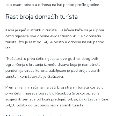
oko osam odsto u odnosu na isti period prošle godine.
Rast broja domaćih turista
Kada je riječ o strukturi turista, Gašićeva kaže da je u prva
četiri mjeseca ove godine evidentirano 45.547 domaćih
turista, što je rast od 54,14 odsto u odnosu na isti period
lani.
“Nažalost, u prva četiri mjeseca ove godine, zbog svih
ograničenja u kretanju između država koja je nametnula
pandemija virusa korona, zabilježen je pad broja stranih
turista”, konstatovala je Gašićeva.
Prema njenim riječima, najveći broj stranih turista koji su u
prva četiri mjeseca boravili u Republici Srpskoj bili su iz
susjednih zemalja od kojih prednjači Srbija, čiji državljani čine
54,18 odsto od ukupnog broja stranih turista.