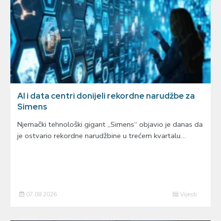
AI i data centri donijeli rekordne narudžbe za
Simens
Njemački tehnološki gigant „Simens“ objavio je danas da
je ostvario rekordne narudžbine u trećem kvartalu…
07.08.2026
Vijesti