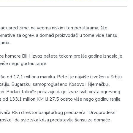
unac usred zime, na veoma niskim temperaturama, što
rnative za ogrev, a domaći proizvođači u tome vide šansu
nama.
e komore BiH, izvoz peleta tokom prošle godine iznosio je
više nego godinu ranije.
iše od 17,1 miliona maraka. Pelet je najviše izvožen u Srbiju,
Italiju, Bugarsku, samoproglašeno Kosovo i Njemačku“,
ri. Podaci takođe pokazuju da je izvoz svih vrsta ogrevnog
še od 133,1 milion KM ili 27,5 odsto više nego godinu ranije.
ivača RS i direktor banjalučkog preduzeća “Drvoprodeks”
Srpske” da svjetska kriza predstavlja šansu za domaće