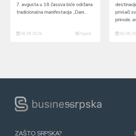
7. avgusta u 18 časova biće održana
destinacij
tradicionalna manifestacija „Dani…
privlači sv
prirode, a
06.08.2026
Vijesti
06.08.2
ZAŠTO SRPSKA?