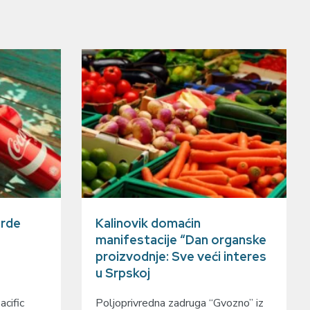
arde
Kalinovik domaćin
manifestacije “Dan organske
proizvodnje: Sve veći interes
u Srpskoj
cific
Poljoprivredna zadruga “Gvozno” iz