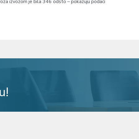
voza izvozom je bila 346 odsto – pokazuju podaci
u!