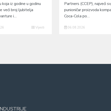
u koja iz godine u godinu
Partners (CCEP), najveći sv
e veći broj ljubitelja
punioničar proizvoda kompa
vanture i…
Coca-Cola po…
026
Vijesti
06.08.2026
INDUSTRIJE