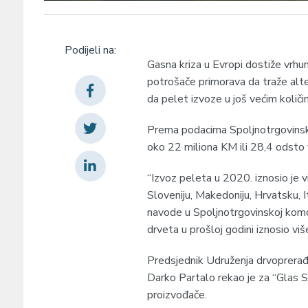
Podijeli na:
Gasna kriza u Evropi dostiže vrh
potrošače primorava da traže alte
da pelet izvoze u još većim količi
Prema podacima Spoljnotrgovinsk
oko 22 miliona KM ili 28,4 odsto 
“Izvoz peleta u 2020. iznosio je v
Sloveniju, Makedoniju, Hrvatsku, 
navode u Spoljnotrgovinskoj komo
drveta u prošloj godini iznosio vi
Predsjednik Udruženja drvoprerađ
Darko Partalo rekao je za “Glas 
proizvođače.