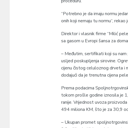
proceduru.
“Potrebno je da imaju normu jedan,
onih koji nemaju tu normu“, rekao j
Direktor i vlasnik firme “Milić pel
sa gasom u Evropi šansa za doma
– Međutim, sertifikati koji su na
usljed poskupljenja sirovine. Ogr
cijenu čistog celuloznog drveta i 
dodajući da je trenutna cijena pel
Prema podacima Spoljnotrgovinske
tokom prošle godine iznosila je 1,
ranije. Vrijednost uvoza proizvoda
494 miliona KM, što je za 30,9 od
– Ukupan promet spoljnotrgovinsk