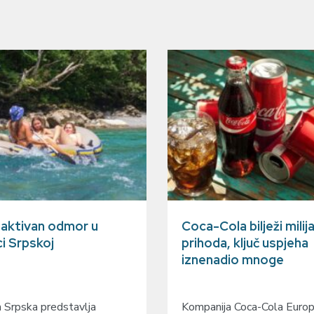
a aktivan odmor u
Coca-Cola bilježi milij
ci Srpskoj
prihoda, ključ uspjeha
iznenadio mnoge
 Srpska predstavlja
Kompanija Coca-Cola Europa