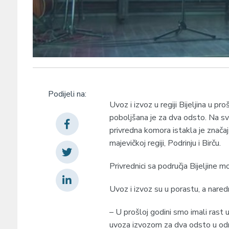
Podijeli na:
Uvoz i izvoz u regiji Bijeljina u pr
poboljšana je za dva odsto. Na sv
privredna komora istakla je znača
majevičkoj regiji, Podrinju i Birču.
Privrednici sa područja Bijeljine 
Uvoz i izvoz su u porastu, a nared
– U prošloj godini smo imali rast u
uvoza izvozom za dva odsto u odn