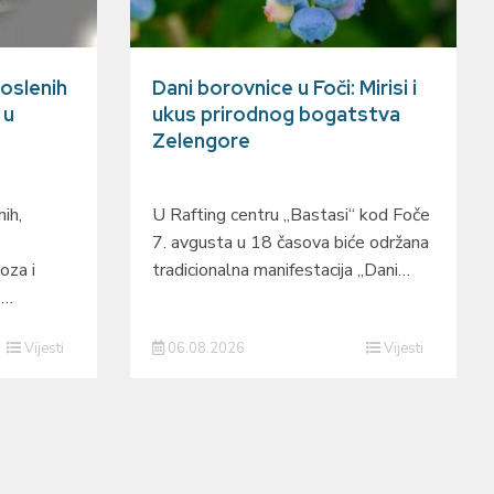
oslenih
Dani borovnice u Foči: Mirisi i
 u
ukus prirodnog bogatstva
Zelengore
ih,
U Rafting centru „Bastasi“ kod Foče
7. avgusta u 18 časova biće održana
oza i
tradicionalna manifestacija „Dani…
o…
Vijesti
06.08.2026
Vijesti