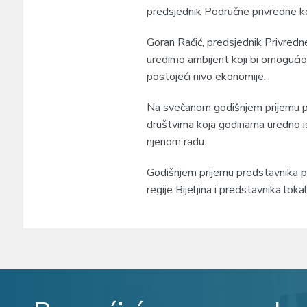
predsjednik Područne privredne ko
Goran Račić, predsjednik Privredn
uredimo ambijent koji bi omogućio 
postojeći nivo ekonomije.
Na svečanom godišnjem prijemu priv
društvima koja godinama uredno i
njenom radu.
Godišnjem prijemu predstavnika pri
regije Bijeljina i predstavnika loka