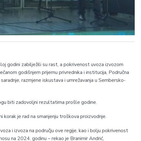
ošloj godini zabilježili su rast, a pokrivenost uvoza izvozom
ečanom godišnjem prijemu privrednika i institucija, Područna
j saradnje, razmjene iskustava i umrežavanja u Sembersko-
mogu biti zadovoljni rezultatima prošle godine.
ni korak je rad na smanjenju troškova proizvodnje.
voza i izvoza na području ove regije, kao i bolju pokrivenost
osu na 2024. godinu – rekao je Branimir Andrić,