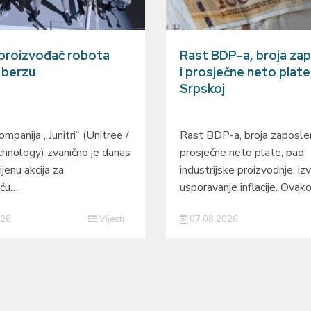
 proizvođač robota
Rast BDP-a, broja zap
a berzu
i prosječne neto plate
Srpskoj
mpanija „Junitri“ (Unitree /
Rast BDP-a, broja zaposlen
hnology) zvanično je danas
prosječne neto plate, pad
ijenu akcija za
industrijske proizvodnje, izv
eću…
usporavanje inflacije. Ovak
026
Vijesti
07.08.2026