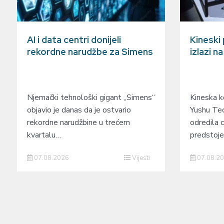
AI i data centri donijeli
Kineski
rekordne narudžbe za Simens
izlazi n
Njemački tehnološki gigant „Simens“
Kineska ko
objavio je danas da je ostvario
Yushu Tec
rekordne narudžbine u trećem
odredila c
kvartalu…
predstoj
07.08.2026
Vijesti
07.08.2