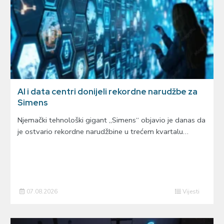
AI i data centri donijeli rekordne narudžbe za
Simens
Njemački tehnološki gigant „Simens“ objavio je danas da
je ostvario rekordne narudžbine u trećem kvartalu…
07.08.2026
Vijesti