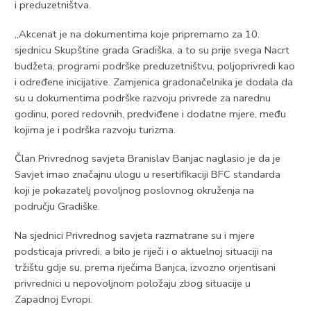
i preduzetništva.
„Akcenat je na dokumentima koje pripremamo za 10.
sjednicu Skupštine grada Gradiška, a to su prije svega Nacrt
budžeta, programi podrške preduzetništvu, poljoprivredi kao
i određene inicijative. Zamjenica gradonačelnika je dodala da
su u dokumentima podrške razvoju privrede za narednu
godinu, pored redovnih, predviđene i dodatne mjere, među
kojima je i podrška razvoju turizma.
Član Privrednog savjeta Branislav Banjac naglasio je da je
Savjet imao značajnu ulogu u resertifikaciji BFC standarda
koji je pokazatelj povoljnog poslovnog okruženja na
području Gradiške.
Na sjednici Privrednog savjeta razmatrane su i mjere
podsticaja privredi, a bilo je riječi i o aktuelnoj situaciji na
tržištu gdje su, prema riječima Banjca, izvozno orjentisani
privrednici u nepovoljnom položaju zbog situacije u
Zapadnoj Evropi.