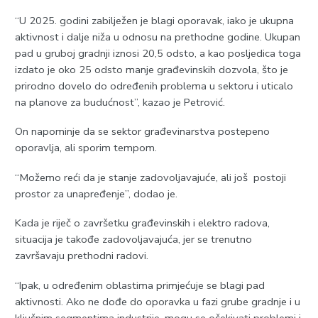
“U 2025. godini zabilježen je blagi oporavak, iako je ukupna
aktivnost i dalje niža u odnosu na prethodne godine. Ukupan
pad u gruboj gradnji iznosi 20,5 odsto, a kao posljedica toga
izdato je oko 25 odsto manje građevinskih dozvola, što je
prirodno dovelo do određenih problema u sektoru i uticalo
na planove za budućnost”, kazao je Petrović.
On napominje da se sektor građevinarstva postepeno
oporavlja, ali sporim tempom.
“Možemo reći da je stanje zadovoljavajuće, ali još postoji
prostor za unapređenje”, dodao je.
Kada je riječ o završetku građevinskih i elektro radova,
situacija je takođe zadovoljavajuća, jer se trenutno
završavaju prethodni radovi.
“Ipak, u određenim oblastima primjećuje se blagi pad
aktivnosti. Ako ne dođe do oporavka u fazi grube gradnje i u
ključnim segmentima industrije, mogu se očekivati problemi i