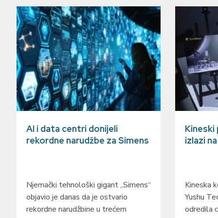
AI i data centri donijeli
Kineski
rekordne narudžbe za Simens
izlazi n
Njemački tehnološki gigant „Simens“
Kineska ko
objavio je danas da je ostvario
Yushu Tec
rekordne narudžbine u trećem
odredila c