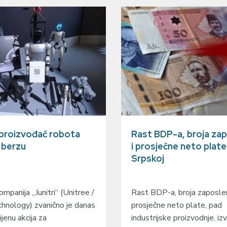
 proizvođač robota
Rast BDP-a, broja zap
a berzu
i prosječne neto plate
Srpskoj
mpanija „Junitri“ (Unitree /
Rast BDP-a, broja zaposlen
hnology) zvanično je danas
prosječne neto plate, pad
ijenu akcija za
industrijske proizvodnje, izv