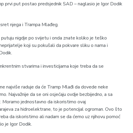
p prvi put postao predsjednik SAD – naglasio je Igor Dodik
susret njega i Trampa Mlađeg.
putuju nigdje po svijetu i onda znate koliko je teško
neprijatelje koji su pokušali da pokvare sliku o nama i
Dodik.
nkrentnim stvarima i investicijama koje treba da se
ne najviše raduje da će Tramp Mlađi da dovede neke
amo. Najvažnije da se oni osjećaju ovdje bezbijedno, a sa
mir. Moramo jednostavno da iskoristimo ovaj
ajeva za hidroelektrane, to je potencijal ogroman. Ovo što
treba da iskoristimo ali nadam se da ćemo uz njihovu pomoć
o je Igor Dodik.