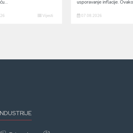
eću…
usporavanje inflacije. Ovak
026
Vijesti
07.08.2026
INDUSTRIJE