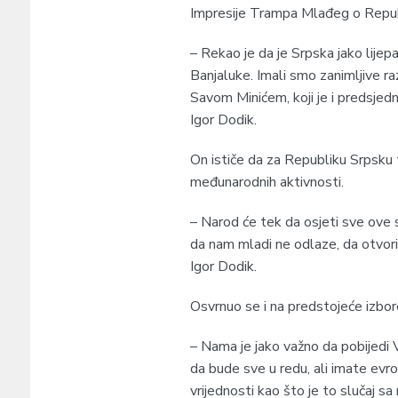
Impresije Trampa Mlađeg o Repub
– Rekao je da je Srpska jako lije
Banjaluke. Imali smo zanimljive r
Savom Minićem, koji je i predsjed
Igor Dodik.
On ističe da za Republiku Srpsku 
međunarodnih aktivnosti.
– Narod će tek da osjeti sve ove 
da nam mladi ne odlaze, da otvori
Igor Dodik.
Osvrnuo se i na predstojeće izbor
– Nama je jako važno da pobijedi 
da bude sve u redu, ali imate evro
vrijednosti kao što je to slučaj s