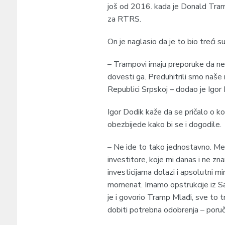
još od 2016. kada je Donald Tram
za RTRS.
On je naglasio da je to bio treći 
– Trampovi imaju preporuke da ne 
dovesti ga. Preduhitrili smo naše 
Republici Srpskoj – dodao je Igor 
Igor Dodik kaže da se pričalo o ko
obezbijede kako bi se i dogodile.
– Ne ide to tako jednostavno. Me
investitore, koje mi danas i ne zn
investicijama dolazi i apsolutni 
momenat. Imamo opstrukcije iz Sar
je i govorio Tramp Mlađi, sve to 
dobiti potrebna odobrenja – poruči