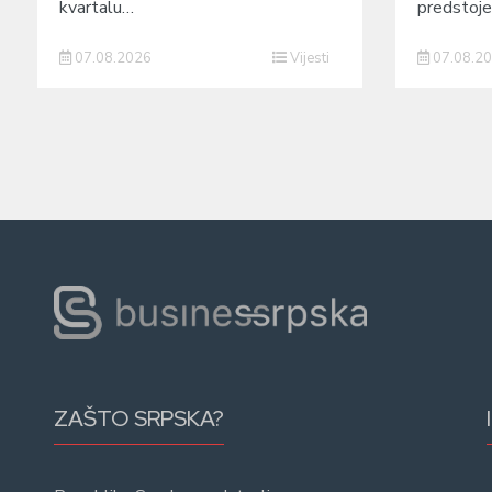
kvartalu…
predstoj
07.08.2026
Vijesti
07.08.2
ZAŠTO SRPSKA?