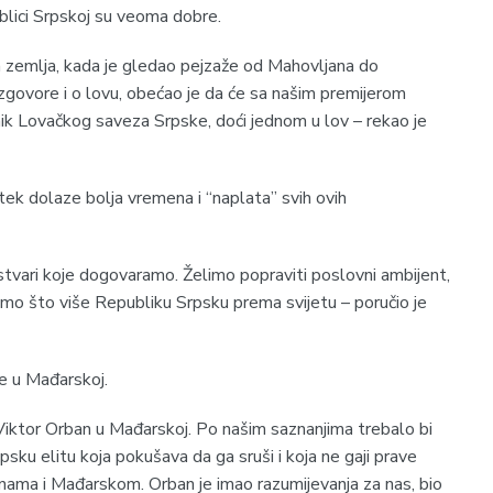
lici Srpskoj su veoma dobre.
pa zemlja, kada je gledao pejzaže od Mahovljana do
azgovore i o lovu, obećao je da će sa našim premijerom
nik Lovačkog saveza Srpske, doći jednom u lov – rekao je
tek dolaze bolja vremena i “naplata” svih ovih
stvari koje dogovaramo. Želimo popraviti poslovni ambijent,
mo što više Republiku Srpsku prema svijetu – poručio je
e u Mađarskoj.
Viktor Orban u Mađarskoj. Po našim saznanjima trebalo bi
psku elitu koja pokušava da ga sruši i koja ne gaji prave
a nama i Mađarskom. Orban je imao razumijevanja za nas, bio