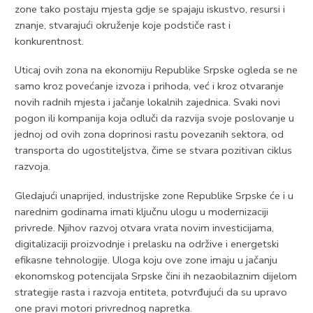
zone tako postaju mjesta gdje se spajaju iskustvo, resursi i
znanje, stvarajući okruženje koje podstiče rast i
konkurentnost.
Uticaj ovih zona na ekonomiju Republike Srpske ogleda se ne
samo kroz povećanje izvoza i prihoda, već i kroz otvaranje
novih radnih mjesta i jačanje lokalnih zajednica. Svaki novi
pogon ili kompanija koja odluči da razvija svoje poslovanje u
jednoj od ovih zona doprinosi rastu povezanih sektora, od
transporta do ugostiteljstva, čime se stvara pozitivan ciklus
razvoja.
Gledajući unaprijed, industrijske zone Republike Srpske će i u
narednim godinama imati ključnu ulogu u modernizaciji
privrede. Njihov razvoj otvara vrata novim investicijama,
digitalizaciji proizvodnje i prelasku na održive i energetski
efikasne tehnologije. Uloga koju ove zone imaju u jačanju
ekonomskog potencijala Srpske čini ih nezaobilaznim dijelom
strategije rasta i razvoja entiteta, potvrđujući da su upravo
one pravi motori privrednog napretka.