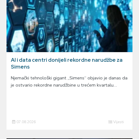
AI i data centri donijeli rekordne narudžbe za
Simens
Njemački tehnološki gigant „Simens“ objavio je danas da
je ostvario rekordne narudžbine u trećem kvartalu…
07.08.2026
Vijesti