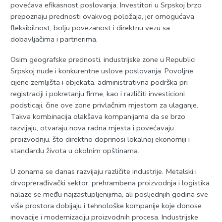
povećava efikasnost poslovanja. Investitori u Srpskoj brzo
prepoznaju prednosti ovakvog položaja, jer omogućava
fleksibilnost, bolju povezanost i direktnu vezu sa
dobavljačima i partnerima.
Osim geografske prednosti, industrijske zone u Republici
Srpskoj nude i konkurentne uslove poslovanja. Povoljne
cijene zemljišta i objekata, administrativna podrška pri
registraciji i pokretanju firme, kao i različiti investicioni
podsticaji, čine ove zone privlačnim mjestom za ulaganje.
Takva kombinacija olakšava kompanijama da se brzo
razvijaju, otvaraju nova radna mjesta i povećavaju
proizvodnju, što direktno doprinosi lokalnoj ekonomiji i
standardu života u okolnim opštinama.
U zonama se danas razvijaju različite industrije. Metalski i
drvoprerađivački sektor, prehrambena proizvodnja i logistika
nalaze se među najzastupljenijima, ali posljednjih godina sve
više prostora dobijaju i tehnološke kompanije koje donose
inovacije i modernizaciju proizvodnih procesa. Industrijske