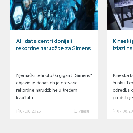
AI i data centri donijeli
Kineski
rekordne narudžbe za Simens
izlazi n
Njemački tehnološki gigant „Simens“
Kineska ko
objavio je danas da je ostvario
Yushu Tec
rekordne narudžbine u trećem
odredila c
kvartalu…
predstoj
07.08.2026
Vijesti
07.08.2