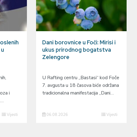
oslenih
Dani borovnice u Foči: Mirisi i
 u
ukus prirodnog bogatstva
Zelengore
ih,
U Rafting centru „Bastasi“ kod Foče
7. avgusta u 18 časova biće održana
oza i
tradicionalna manifestacija „Dani…
o…
Vijesti
06.08.2026
Vijesti