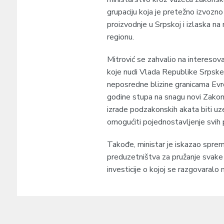
grupaciju koja je pretežno izvozno
proizvodnje u Srpskoj i izlaska na 
regionu.
Mitrović se zahvalio na interesova
koje nudi Vlada Republike Srpske,
neposredne blizine granicama Evr
godine stupa na snagu novi Zakon 
izrade podzakonskih akata biti uze
omogućiti pojednostavljenje svih 
Takođe, ministar je iskazao sprem
preduzetništva za pružanje svake v
investicije o kojoj se razgovaralo