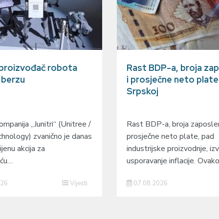
 proizvođač robota
Rast BDP-a, broja zap
a berzu
i prosječne neto plate
Srpskoj
mpanija „Junitri“ (Unitree /
Rast BDP-a, broja zaposlen
hnology) zvanično je danas
prosječne neto plate, pad
ijenu akcija za
industrijske proizvodnje, izv
eću…
usporavanje inflacije. Ovak
026
Vijesti
07.08.2026