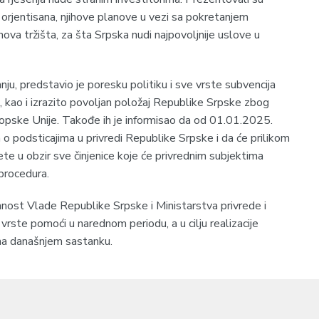
 orjentisana, njihove planove u vezi sa pokretanjem
nova tržišta, za šta Srpska nudi najpovoljnije uslove u
nju, predstavio je poresku politiku i sve vrste subvencija
 kao i izrazito povoljan položaj Republike Srpske zbog
opske Unije. Takođe ih je informisao da od 01.01.2025.
o podsticajima u privredi Republike Srpske i da će prilikom
te u obzir sve činjenice koje će privrednim subjektima
procedura.
nost Vlade Republike Srpske i Ministarstva privrede i
rste pomoći u narednom periodu, a u cilju realizacije
 na današnjem sastanku.