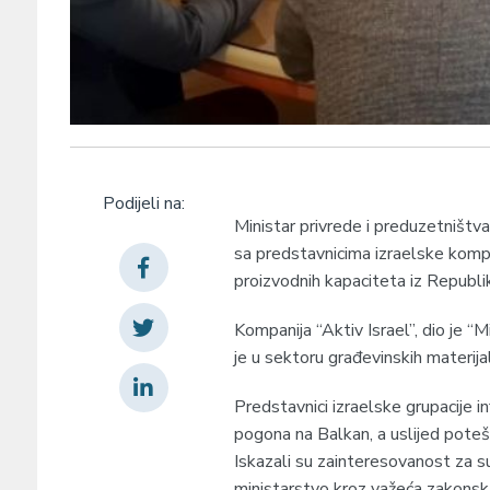
Podijeli na:
Ministar privrede i preduzetništv
sa predstavnicima izraelske kompan
proizvodnih kapaciteta iz Republ
Kompanija “Aktiv Israel”, dio je “
je u sektoru građevinskih materijal
Predstavnici izraelske grupacije i
pogona na Balkan, a uslijed poteš
Iskazali su zainteresovanost za s
ministarstvo kroz važeća zakonska