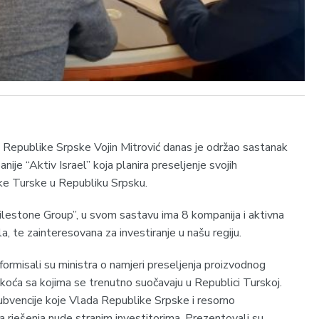
a Republike Srpske Vojin Mitrović danas je održao sastanak
ije “Aktiv Israel” koja planira preseljenje svojih
ike Turske u Republiku Srpsku.
Milestone Group”, u svom sastavu ima 8 kompanija i aktivna
a, te zainteresovana za investiranje u našu regiju.
nformisali su ministra o namjeri preseljenja proizvodnog
koća sa kojima se trenutno suočavaju u Republici Turskoj.
ubvencije koje Vlada Republike Srpske i resorno
 rješenja nude stranim investitorima. Prezentovali su