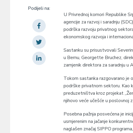
Podijeli na:
U Privrednoj komori Republike Sr
agencije za razvoj i saradnju (SD
podrška razvoju privatnog sektora
ekonomskog razvoja i internacion
Sastanku su prisustvovali Severi
u Bernu, Georgette Bruchez, direk
zamjenik direktora za saradnju u 
Tokom sastanka razgovarano je o
podrške privatnom sektoru. Kao kl
preduzetništva kroz projekat „Žene
njihovo veće učešće u poslovnoj za
Posebna pažnja posvećena je inici
usmjerenim na jačanje konkurentn
naglašen značaj SIPPO programa,