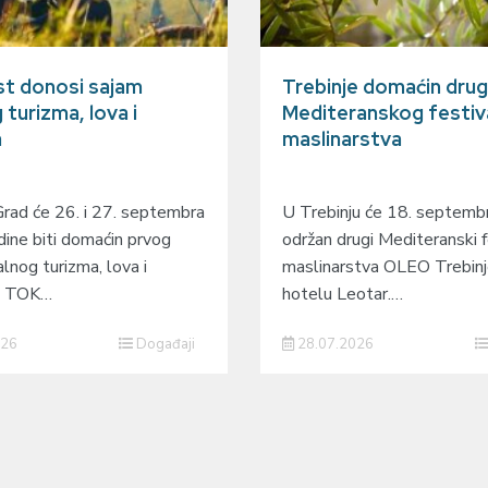
t donosi sajam
Trebinje domaćin dru
 turizma, lova i
Mediteranskog festiv
a
maslinarstva
Grad će 26. i 27. septembra
U Trebinju će 18. septembr
ine biti domaćin prvog
održan drugi Mediteranski f
lnog turizma, lova i
maslinarstva OLEO Trebin
 – TOK…
hotelu Leotar.…
026
Događaji
28.07.2026