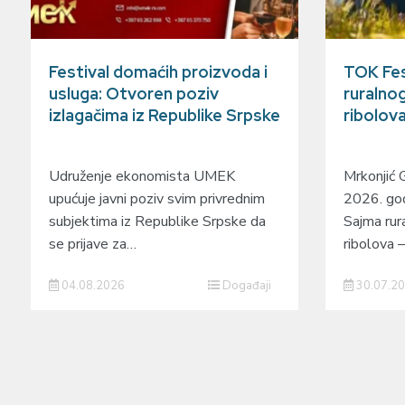
Festival domaćih proizvoda i
TOK Fes
usluga: Otvoren poziv
ruralnog
izlagačima iz Republike Srpske
ribolov
Udruženje ekonomista UMEK
Mrkonjić 
upućuje javni poziv svim privrednim
2026. god
subjektima iz Republike Srpske da
Sajma rura
se prijave za…
ribolova
04.08.2026
Događaji
30.07.2