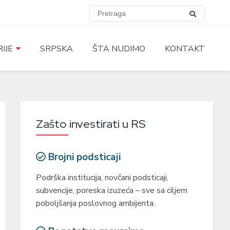
IJE
SRPSKA
ŠTA NUDIMO
KONTAKT
Zašto investirati u RS
Brojni podsticaji
Podrška institucija, novčani podsticaji,
subvencije, poreska izuzeća – sve sa ciljem
poboljšanja poslovnog ambijenta.