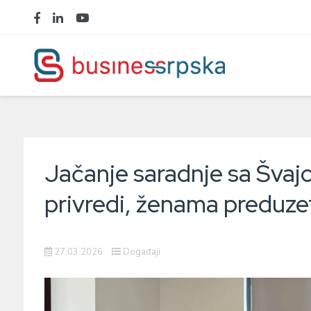
Jačanje saradnje sa Švaj
privredi, ženama preduze
27.03.2026
Događaji