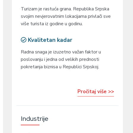
Turizam je rastuća grana. Republika Srpska
svojim nevjerovatnim lokacijama privlači sve
više turista iz godine u godinu.
Kvalitetan kadar
Radna snaga je izuzetno važan faktor u
poslovanju i jedna od velikih prednosti
pokretanja biznisa u Republici Srpskoj.
Pročitaj više >>
Industrije