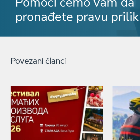
Pomoći ćemo vam da
pronađete pravu prilik
Povezani članci