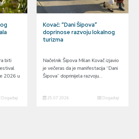
gog
Kovač: “Dani Šipova”
ala
doprinose razvoju lokalnog
turizma
a biti
Načelnik Šipova Milan Kovač izjavio
estival
je večeras da je manifestacija “Dani
je 2026 u
Šipova” doprinijela razvoju…
Događaji
25.07.2026
Događaji