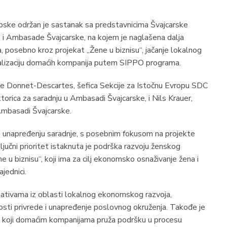
pske održan je sastanak sa predstavnicima Švajcarske
C) i Ambasade Švajcarske, na kojem je naglašena dalja
, posebno kroz projekat „Žene u biznisu“, jačanje lokalnog
alizaciju domaćih kompanija putem SIPPO programa.
ne Donnet-Descartes, šefica Sekcije za Istočnu Evropu SDC
torica za saradnju u Ambasadi Švajcarske, i Nils Krauer,
Ambasadi Švajcarske.
 unapređenju saradnje, s posebnim fokusom na projekte
jučni prioritet istaknuta je podrška razvoju ženskog
 u biznisu“, koji ima za cilj ekonomsko osnaživanje žena i
jednici.
jativama iz oblasti lokalnog ekonomskog razvoja,
osti privrede i unapređenje poslovnog okruženja. Takođe je
 koji domaćim kompanijama pruža podršku u procesu