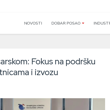
NOVOSTI
DOBAR POSAO
INDUSTR
carskom: Fokus na podršku
tnicama i izvozu