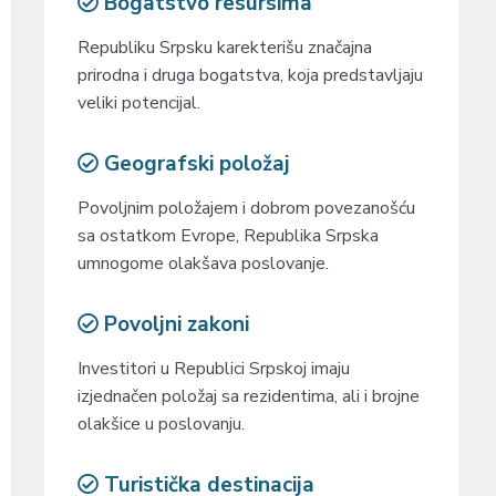
Bogatstvo resursima
Republiku Srpsku karekterišu značajna
prirodna i druga bogatstva, koja predstavljaju
veliki potencijal.
Geografski položaj
Povoljnim položajem i dobrom povezanošću
sa ostatkom Evrope, Republika Srpska
umnogome olakšava poslovanje.
Povoljni zakoni
Investitori u Republici Srpskoj imaju
izjednačen položaj sa rezidentima, ali i brojne
olakšice u poslovanju.
Turistička destinacija