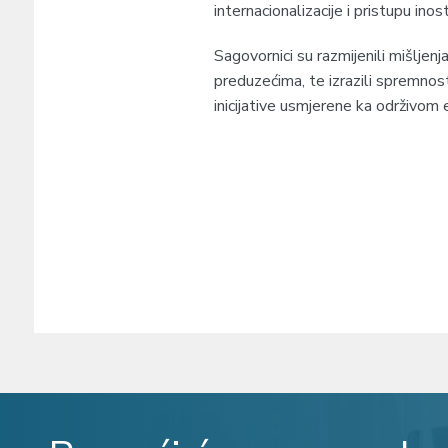
internacionalizacije i pristupu ino
Sagovornici su razmijenili mišljenj
preduzećima, te izrazili spremnos
inicijative usmjerene ka održivo