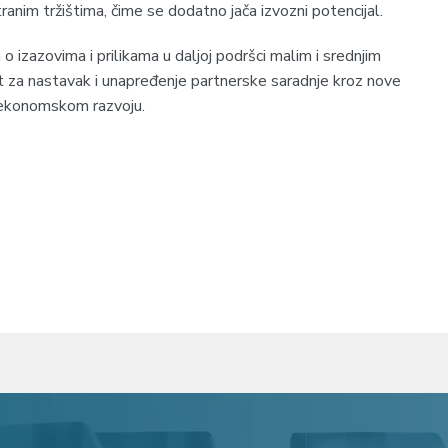
stranim tržištima, čime se dodatno jača izvozni potencijal.
a o izazovima i prilikama u daljoj podršci malim i srednjim
t za nastavak i unapređenje partnerske saradnje kroz nove
m ekonomskom razvoju.