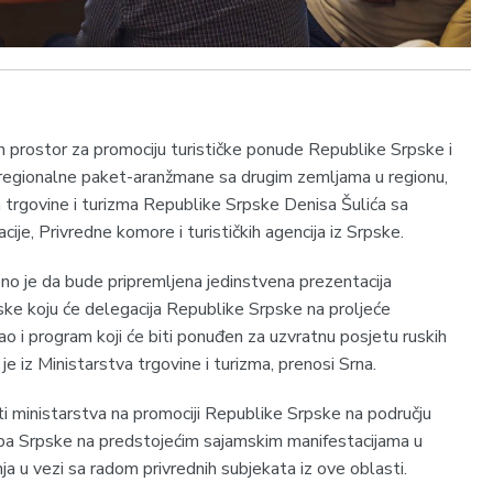
n prostor za promociju turističke ponude Republike Srpske i
z regionalne paket-aranžmane sa drugim zemljama u regionu,
a trgovine i turizma Republike Srpske Denisa Šulića sa
ije, Privredne komore i turističkih agencija iz Srpske.
no je da bude pripremljena jedinstvena prezentacija
pske koju će delegacija Republike Srpske na proljeće
ao i program koji će biti ponuđen za uzvratnu posjetu ruskih
e iz Ministarstva trgovine i turizma, prenosi Srna.
i ministarstva na promociji Republike Srpske na području
pa Srpske na predstojećim sajamskim manifestacijama u
nja u vezi sa radom privrednih subjekata iz ove oblasti.