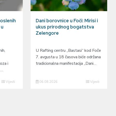
oslenih
Dani borovnice u Foči: Mirisi i
 u
ukus prirodnog bogatstva
Zelengore
ih,
U Rafting centru „Bastasi“ kod Foče
7. avgusta u 18 časova biće održana
oza i
tradicionalna manifestacija „Dani…
o…
Vijesti
06.08.2026
Vijesti