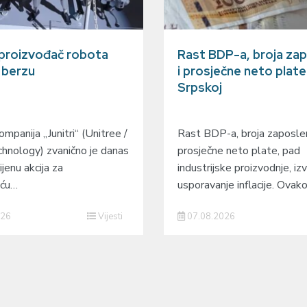
 proizvođač robota
Rast BDP-a, broja zap
a berzu
i prosječne neto plate
Srpskoj
mpanija „Junitri“ (Unitree /
Rast BDP-a, broja zaposlen
hnology) zvanično je danas
prosječne neto plate, pad
ijenu akcija za
industrijske proizvodnje, izv
eću…
usporavanje inflacije. Ovak
026
Vijesti
07.08.2026