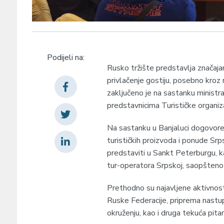
Podijeli na:
Rusko tržište predstavlja značaja
privlačenje gostiju, posebno kro
zaključeno je na sastanku ministr
predstavnicima Turističke organizac
Na sastanku u Banjaluci dogovore
turističkih proizvoda i ponude Sr
predstaviti u Sankt Peterburgu, k
tur-operatora Srpskoj, saopšteno j
Prethodno su najavljene aktivnost
Ruske Federacije, priprema nastu
okruženju, kao i druga tekuća pita