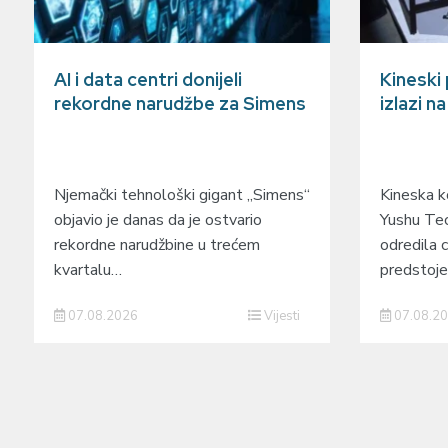
AI i data centri donijeli
Kineski
rekordne narudžbe za Simens
izlazi n
Njemački tehnološki gigant „Simens“
Kineska ko
objavio je danas da je ostvario
Yushu Tec
rekordne narudžbine u trećem
odredila c
kvartalu…
predstoj
07.08.2026
Vijesti
07.08.2