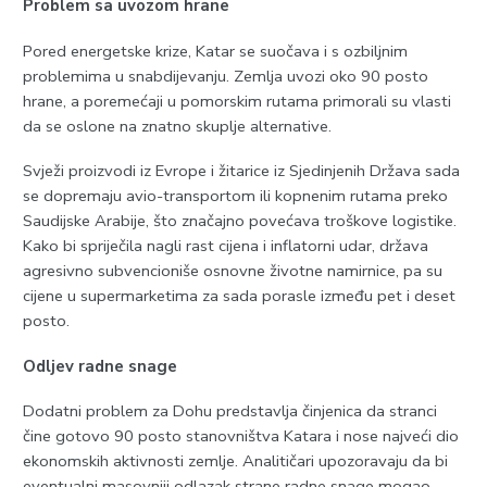
Problem sa uvozom hrane
Pored energetske krize, Katar se suočava i s ozbiljnim
problemima u snabdijevanju. Zemlja uvozi oko 90 posto
hrane, a poremećaji u pomorskim rutama primorali su vlasti
da se oslone na znatno skuplje alternative.
Svježi proizvodi iz Evrope i žitarice iz Sjedinjenih Država sada
se dopremaju avio-transportom ili kopnenim rutama preko
Saudijske Arabije, što značajno povećava troškove logistike.
Kako bi spriječila nagli rast cijena i inflatorni udar, država
agresivno subvencioniše osnovne životne namirnice, pa su
cijene u supermarketima za sada porasle između pet i deset
posto.
Odljev radne snage
Dodatni problem za Dohu predstavlja činjenica da stranci
čine gotovo 90 posto stanovništva Katara i nose najveći dio
ekonomskih aktivnosti zemlje. Analitičari upozoravaju da bi
eventualni masovniji odlazak strane radne snage mogao