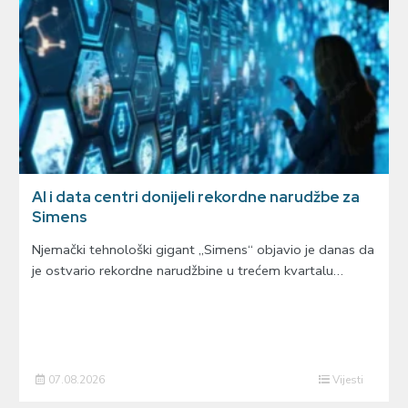
AI i data centri donijeli rekordne narudžbe za
Simens
Njemački tehnološki gigant „Simens“ objavio je danas da
je ostvario rekordne narudžbine u trećem kvartalu…
07.08.2026
Vijesti