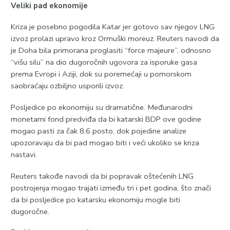
Veliki pad ekonomije
Kriza je posebno pogodila Katar jer gotovo sav njegov LNG
izvoz prolazi upravo kroz Ormuški moreuz. Reuters navodi da
je Doha bila primorana proglasiti “force majeure”, odnosno
“višu silu” na dio dugoročnih ugovora za isporuke gasa
prema Evropi i Aziji, dok su poremećaji u pomorskom
saobraćaju ozbiljno usporili izvoz.
Posljedice po ekonomiju su dramatične. Međunarodni
monetarni fond predviđa da bi katarski BDP ove godine
mogao pasti za čak 8,6 posto, dok pojedine analize
upozoravaju da bi pad mogao biti i veći ukoliko se kriza
nastavi.
Reuters takođe navodi da bi popravak oštećenih LNG
postrojenja mogao trajati između tri i pet godina, što znači
da bi posljedice po katarsku ekonomiju mogle biti
dugoročne.