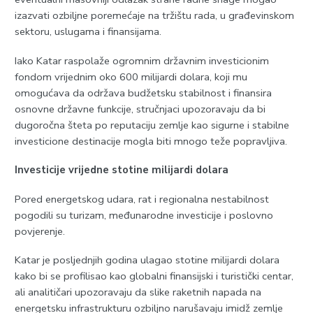
izazvati ozbiljne poremećaje na tržištu rada, u građevinskom
sektoru, uslugama i finansijama.
Iako Katar raspolaže ogromnim državnim investicionim
fondom vrijednim oko 600 milijardi dolara, koji mu
omogućava da održava budžetsku stabilnost i finansira
osnovne državne funkcije, stručnjaci upozoravaju da bi
dugoročna šteta po reputaciju zemlje kao sigurne i stabilne
investicione destinacije mogla biti mnogo teže popravljiva.
Investicije vrijedne stotine milijardi dolara
Pored energetskog udara, rat i regionalna nestabilnost
pogodili su turizam, međunarodne investicije i poslovno
povjerenje.
Katar je posljednjih godina ulagao stotine milijardi dolara
kako bi se profilisao kao globalni finansijski i turistički centar,
ali analitičari upozoravaju da slike raketnih napada na
energetsku infrastrukturu ozbiljno narušavaju imidž zemlje