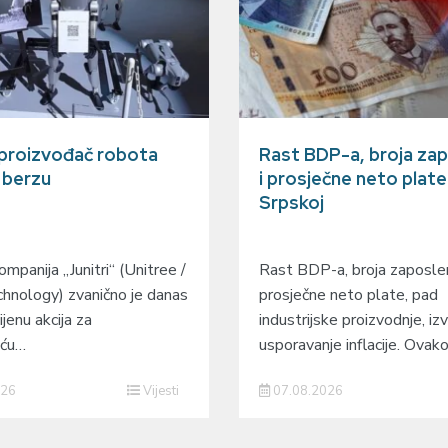
 proizvođač robota
Rast BDP-a, broja zap
a berzu
i prosječne neto plate
Srpskoj
mpanija „Junitri“ (Unitree /
Rast BDP-a, broja zaposlen
hnology) zvanično je danas
prosječne neto plate, pad
ijenu akcija za
industrijske proizvodnje, izv
eću…
usporavanje inflacije. Ovak
026
Vijesti
07.08.2026