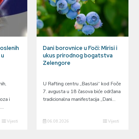
oslenih
Dani borovnice u Foči: Mirisi i
 u
ukus prirodnog bogatstva
Zelengore
ih,
U Rafting centru „Bastasi“ kod Foče
7. avgusta u 18 časova biće održana
oza i
tradicionalna manifestacija „Dani…
o…
Vijesti
06.08.2026
Vijesti