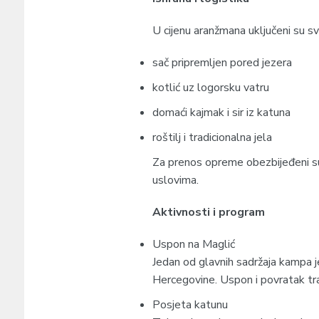
U cijenu aranžmana uključeni su s
sač pripremljen pored jezera
kotlić uz logorsku vatru
domaći kajmak i sir iz katuna
roštilj i tradicionalna jela
Za prenos opreme obezbijeđeni su
uslovima.
Aktivnosti i program
Uspon na Maglić
Jedan od glavnih sadržaja kampa je
Hercegovine. Uspon i povratak traj
Posjeta katunu