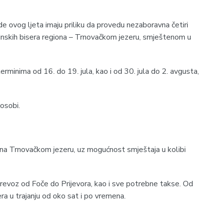
ode ovog ljeta imaju priliku da provedu nezaboravna četiri
ninskih bisera regiona – Trnovačkom jezeru, smještenom u
rminima od 16. do 19. jula, kao i od 30. jula do 2. avgusta,
osobi.
a Trnovačkom jezeru, uz mogućnost smještaja u kolibi
revoz od Foče do Prijevora, kao i sve potrebne takse. Od
era u trajanju od oko sat i po vremena.