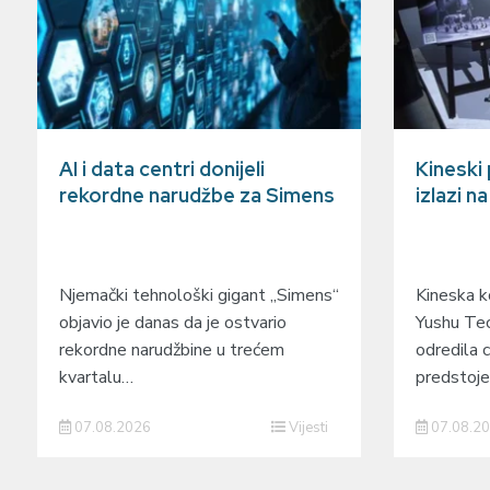
AI i data centri donijeli
Kineski
rekordne narudžbe za Simens
izlazi n
Njemački tehnološki gigant „Simens“
Kineska ko
objavio je danas da je ostvario
Yushu Tec
rekordne narudžbine u trećem
odredila c
kvartalu…
predstoj
07.08.2026
Vijesti
07.08.2