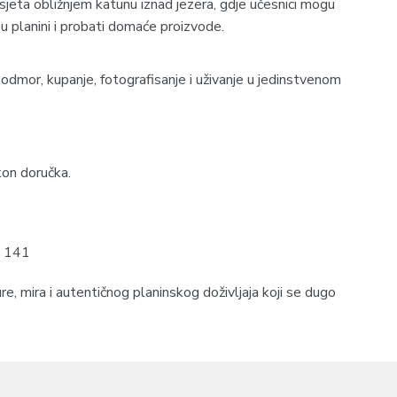
jeta obližnjem katunu iznad jezera, gdje učesnici mogu
 u planini i probati domaće proizvode.
dmor, kupanje, fotografisanje i uživanje u jedinstvenom
kon doručka.
1 141
e, mira i autentičnog planinskog doživljaja koji se dugo