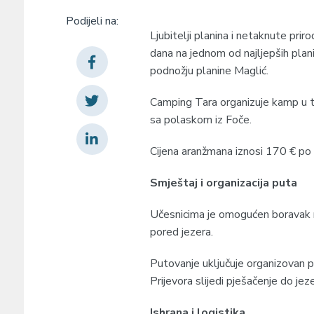
Podijeli na:
Ljubitelji planina i netaknute prir
dana na jednom od najljepših pla
podnožju planine Maglić.
Camping Tara organizuje kamp u te
sa polaskom iz Foče.
Cijena aranžmana iznosi 170 € po 
Smještaj i organizacija puta
Učesnicima je omogućen boravak n
pored jezera.
Putovanje uključuje organizovan p
Prijevora slijedi pješačenje do jez
Ishrana i logistika