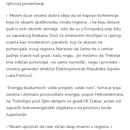
njihovoj prezentaciji.
– Mislim da je veoma dobra ideja da se napravi koferencija
koja će okupiti građevisnku struku regiona , i na koju dolaze
ljudi iz svih okolnih zemalja , bilo da su u Evropskoj uniji, bilo
sa zapadnog Balkana. Doći će eminentni stručnjaci iz cijelog
svijeta kao moderatori, panelsiti, koji će ukazati na
potencijale ovog regiona. Naravno da ćemo mi u centar
pažnje staviti naš grad i našu regiju , jer mislimo da Trebinje
ima odličan potencijal , ne samo turistički , nego i prvredni –
smatra generalni direktor Elektroprivrede Republike Srpske
Luka Petrović.
“Energija budućnosti: veliki projekti, veliki rizici”, tema je koja
zanima i domaće proizvođače energije, poput Hidroelektrana
na Trebišnjici pod čijim okriljem se gradi HE Dabar, jedan od
najvećih hidroenergetskih objekata u na prostoru bivše
Јugaslavije.
– Nisam upoznat da neki sličan skup imamo u regionu, i