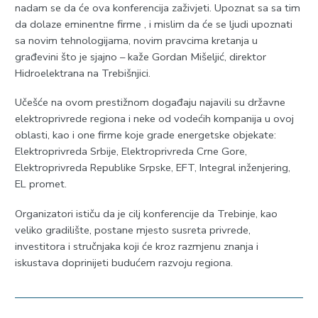
nadam se da će ova konferencija zaživjeti. Upoznat sa sa tim
da dolaze eminentne firme , i mislim da će se ljudi upoznati
sa novim tehnologijama, novim pravcima kretanja u
građevini što je sjajno – kaže Gordan Mišeljić, direktor
Hidroelektrana na Trebišnjici.
Učešće na ovom prestižnom događaju najavili su državne
elektroprivrede regiona i neke od vodećih kompanija u ovoj
oblasti, kao i one firme koje grade energetske objekate:
Elektroprivreda Srbije, Elektroprivreda Crne Gore,
Elektroprivreda Republike Srpske, EFT, Integral inženjering,
EL promet.
Organizatori ističu da je cilj konferencije da Trebinje, kao
veliko gradilište, postane mjesto susreta privrede,
investitora i stručnjaka koji će kroz razmjenu znanja i
iskustava doprinijeti budućem razvoju regiona.