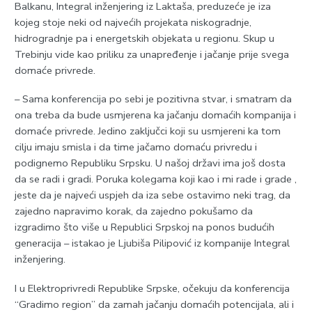
Balkanu, Integral inženjering iz Laktaša, preduzeće je iza
kojeg stoje neki od najvećih projekata niskogradnje,
hidrogradnje pa i energetskih objekata u regionu. Skup u
Trebinju vide kao priliku za unapređenje i jačanje prije svega
domaće privrede.
– Sama konferencija po sebi je pozitivna stvar, i smatram da
ona treba da bude usmjerena ka jačanju domaćih kompanija i
domaće privrede. Јedino zaključci koji su usmjereni ka tom
cilju imaju smisla i da time jačamo domaću privredu i
podignemo Republiku Srpsku. U našoj državi ima još dosta
da se radi i gradi. Poruka kolegama koji kao i mi rade i grade ,
jeste da je najveći uspjeh da iza sebe ostavimo neki trag, da
zajedno napravimo korak, da zajedno pokušamo da
izgradimo što više u Republici Srpskoj na ponos budućih
generacija – istakao je Ljubiša Pilipović iz kompanije Integral
inženjering.
I u Elektroprivredi Republike Srpske, očekuju da konferencija
“Gradimo region” da zamah jačanju domaćih potencijala, ali i