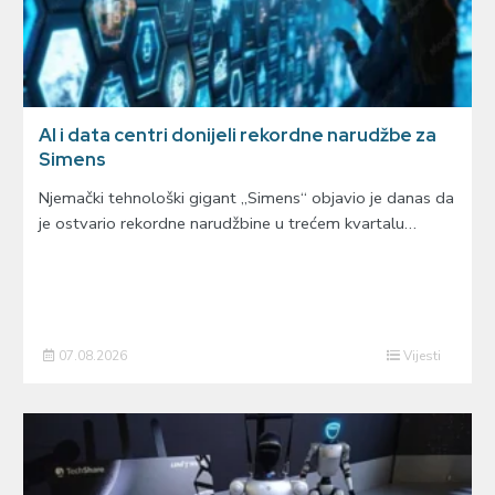
AI i data centri donijeli rekordne narudžbe za
Simens
Njemački tehnološki gigant „Simens“ objavio je danas da
je ostvario rekordne narudžbine u trećem kvartalu…
07.08.2026
Vijesti