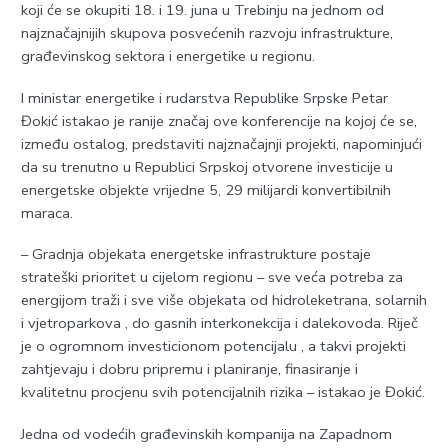
koji će se okupiti 18. i 19. juna u Trebinju na jednom od
najznačajnijih skupova posvećenih razvoju infrastrukture,
građevinskog sektora i energetike u regionu.
I ministar energetike i rudarstva Republike Srpske Petar
Đokić istakao je ranije značaj ove konferencije na kojoj će se,
između ostalog, predstaviti najznačajnji projekti, napominjući
da su trenutno u Republici Srpskoj otvorene investicije u
energetske objekte vrijedne 5, 29 milijardi konvertibilnih
maraca.
– Gradnja objekata energetske infrastrukture postaje
strateški prioritet u cijelom regionu – sve veća potreba za
energijom traži i sve više objekata od hidroleketrana, solarnih
i vjetroparkova , do gasnih interkonekcija i dalekovoda. Riječ
je o ogromnom investicionom potencijalu , a takvi projekti
zahtjevaju i dobru pripremu i planiranje, finasiranje i
kvalitetnu procjenu svih potencijalnih rizika – istakao je Đokić.
Јedna od vodećih građevinskih kompanija na Zapadnom