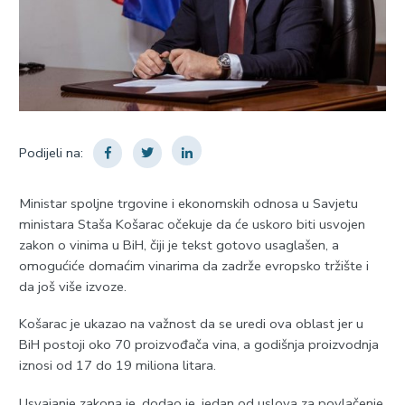
Podijeli na:
Ministar spoljne trgovine i ekonomskih odnosa u Savjetu
ministara Staša Košarac očekuje da će uskoro biti usvojen
zakon o vinima u BiH, čiji je tekst gotovo usaglašen, a
omogućiće domaćim vinarima da zadrže evropsko tržište i
da još više izvoze.
Košarac je ukazao na važnost da se uredi ova oblast jer u
BiH postoji oko 70 proizvođača vina, a godišnja proizvodnja
iznosi od 17 do 19 miliona litara.
Usvajanje zakona je, dodao je, jedan od uslova za povlačenje