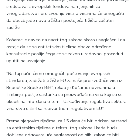
sredstava iz evropskih fondova namjenjenih za
vinogradarstvo i proizvodnju vina, a vinarima će omogućiti
da obezbijede nova tržišta i postojeća tržišta zaštite i
zadrže.
Košarac je naveo da nacrt tog zakona skoro usaglašen i da
ostaje da se sa entitetskim tijelima obave određene
konsultacije poslije čega će se zakon u redovnoj proceduri
uputiti na usvajanje.
“Na taj način ćemo omogućiti poštovanje evropskih
standarda, zadržati tržište EU za naše proizvođače vina iz
Republike Srpske i BiH”, rekao je Košarac novinarima u
Trebinju, poslije sastanka sa proizvođačima vina koji su se
okupili na info-danu o temi “Usklađivanje regulativa sektora
vinarstva u BiH sa relevantnom regulativom EU”.
Prema njegovim riječima, za 15 dana će biti održani sastanci
sa entitetskim tijelima o tekstu tog zakona i kada budu
dobijene odgovarajuće saglasnosti od njih, zakon će biti