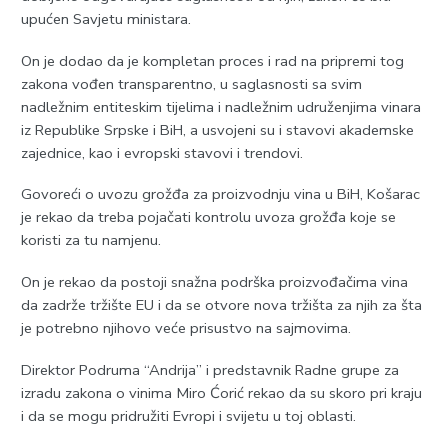
upućen Savjetu ministara.
On je dodao da je kompletan proces i rad na pripremi tog
zakona vođen transparentno, u saglasnosti sa svim
nadležnim entiteskim tijelima i nadležnim udruženjima vinara
iz Republike Srpske i BiH, a usvojeni su i stavovi akademske
zajednice, kao i evropski stavovi i trendovi.
Govoreći o uvozu grožđa za proizvodnju vina u BiH, Košarac
je rekao da treba pojačati kontrolu uvoza grožđa koje se
koristi za tu namjenu.
On je rekao da postoji snažna podrška proizvođačima vina
da zadrže tržište EU i da se otvore nova tržišta za njih za šta
je potrebno njihovo veće prisustvo na sajmovima.
Direktor Podruma “Andrija” i predstavnik Radne grupe za
izradu zakona o vinima Miro Ćorić rekao da su skoro pri kraju
i da se mogu pridružiti Evropi i svijetu u toj oblasti.