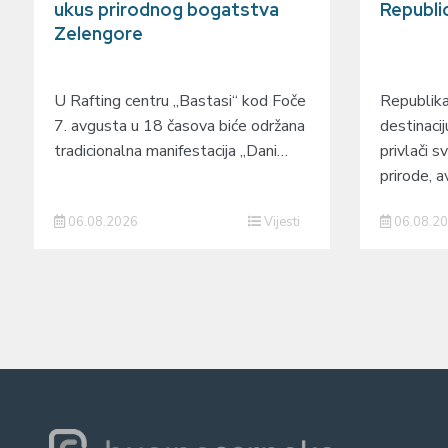
ukus prirodnog bogatstva
Republi
Zelengore
U Rafting centru „Bastasi“ kod Foče
Republika
7. avgusta u 18 časova biće održana
destinacij
tradicionalna manifestacija „Dani…
privlači sv
prirode, a
06.08.2026
Vijesti
06.08.2