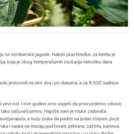
odaju se semberske jagode. Nakon plasteničke, za berbu je
lja, koja je zbog temperaturnih oscilacija nekoliko dana
odu proizvodi na oko dva i po dunuma, a sa 8.500 sadnica
 prvi rod. I ove godine smo uspjeli da proizvedemo zdrave,
o lako sačuvati prinos. Najviše nam je muke zadavala
ovoljavajuća, a noću znala da padne na jedan stepen, pa je
ruka i nauka se moraju poštovati, prihrana, zaštita, karence,
 se udruže trud i dugogodišnje iskustvo i uz malo Božije