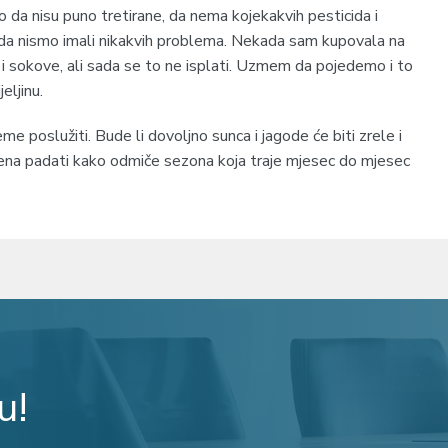
o da nisu puno tretirane, da nema kojekakvih pesticida i
ada nismo imali nikakvih problema. Nekada sam kupovala na
 i sokove, ali sada se to ne isplati. Uzmem da pojedemo i to
eljinu.
eme poslužiti. Bude li dovoljno sunca i jagode će biti zrele i
ijena padati kako odmiče sezona koja traje mjesec do mjesec
u!