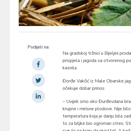
Podijeli na:
Na gradskoj tržnici u Bijeljini pr
prispjela i jagoda sa otvorenog po
kasnila.
Đorđe Vakčić iz Male Obarske jag
očekuje dobar prinos.
– Uvijek smo oko Đurđevdana brali
krupne i mirisne plodove. Nije bil
temperatura koja je danju bila zad
to za biljke bio ogroman stres. St
sve to na kraju da rezultat. A kad