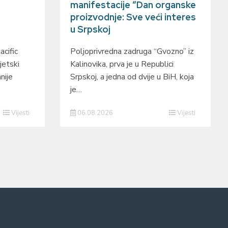
manifestacije “Dan organske
proizvodnje: Sve veći interes
u Srpskoj
cific
Poljoprivredna zadruga “Gvozno” iz
jetski
Kalinovika, prva je u Republici
nije
Srpskoj, a jedna od dvije u BiH, koja
je…
Vijesti
06.08.2026
Vijesti