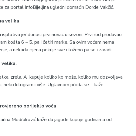
e za portal InfoBijeljina ugledni domaćin Đorđe Vakčić.
a velika
isplativa jer donosi prvi novac u sezoni. Prvi rod prodavao
ram košta 6 – 5, pa i četiri marke. Sa ovim voćem nema
nje, a nekada cijena pokrije sve uloženo pa se i zaradi.
 velika.
atka, zrela. A kupuje koliko ko može, koliko mu dozvoljava
a, neko kilogram i više. Uglavnom proda se – kaže
 provjereno porijeklo voća
atarina Modraković kaže da jagode kupuje godinama od