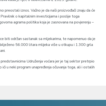
imo preostali iznos. Važno je da naši proizvođači znaju da će
ravilnik o kapitalnim investicijama i poslije toga
govorna agrarna politika koja je zasnovana na povjerenju –
ce biti održan sastanak sa mljekarima, te napomenuo da je
ilježeno 56.000 litara mlijeka više u otkupu i 1.300 grla
ani.
predstavnicima Udruženja voćara jer je taj sektor pretrpio
ići u neki program unapređenja očuvanja toga, ali i ostalih