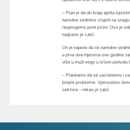
– Plan je da do kraja aprila isplat
naredne sedmice stupiti na snagu P
raspisujemo javni poziv. Ovo je od
naglasio je Lalić.
On je najavio da će naredne sedmi
u prva dva mjeseca ove godine zab
više u muži nego u istom periodu l
– Planiramo da se sastanemo i sa 
brojne probleme. Vjerovatno ćemo 
sektora – rekao je Lalić.