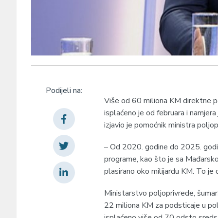
Podijeli na:
Više od 60 miliona KM direktne p
isplaćeno je od februara i namjera 
izjavio je pomoćnik ministra poljo
– Od 2020. godine do 2025. godin
programe, kao što je sa Mađarskom
plasirano oko milijardu KM. To je 
Ministarstvo poljoprivrede, šumar
22 miliona KM za podsticaje u polj
isplaćeno više od 70 odsto sreds