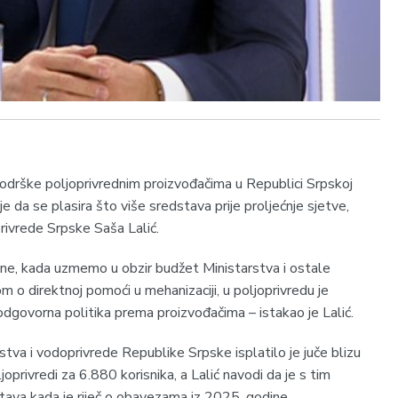
odrške poljoprivrednim proizvođačima u Republici Srpskoj
je da se plasira što više sredstava prije proljećnje sjetve,
privrede Srpske Saša Lalić.
e, kada uzmemo u obzir budžet Ministarstva i ostale
 o direktnoj pomoći u mehanizaciji, u poljoprivredu je
odgovorna politika prema proizvođačima – istakao je Lalić.
stva i vodoprivrede Republike Srpske isplatilo je juče blizu
oprivredi za 6.880 korisnika, a Lalić navodi da je s tim
tava kada je riječ o obavezama iz 2025. godine.