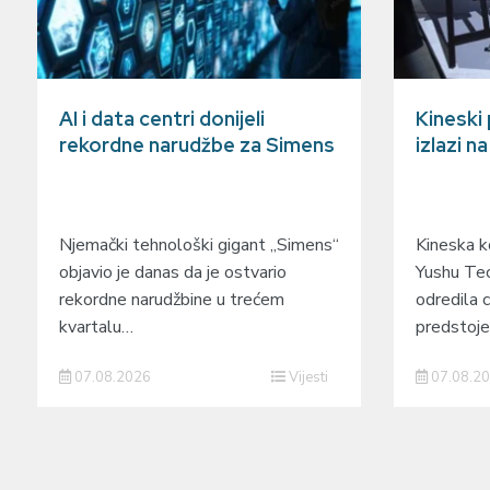
AI i data centri donijeli
Kineski
rekordne narudžbe za Simens
izlazi n
Njemački tehnološki gigant „Simens“
Kineska ko
objavio je danas da je ostvario
Yushu Tec
rekordne narudžbine u trećem
odredila c
kvartalu…
predstoj
07.08.2026
Vijesti
07.08.2