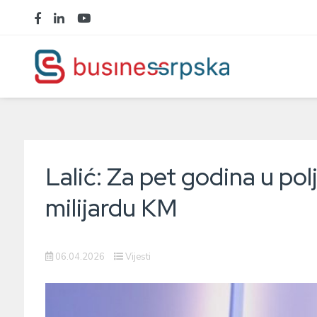
Lalić: Za pet godina u po
milijardu KM
06.04.2026
Vijesti