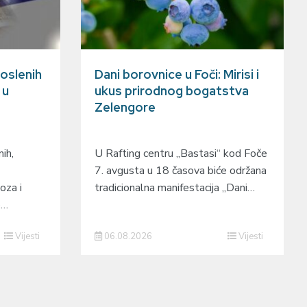
oslenih
Dani borovnice u Foči: Mirisi i
 u
ukus prirodnog bogatstva
Zelengore
ih,
U Rafting centru „Bastasi“ kod Foče
7. avgusta u 18 časova biće održana
oza i
tradicionalna manifestacija „Dani…
o…
Vijesti
06.08.2026
Vijesti