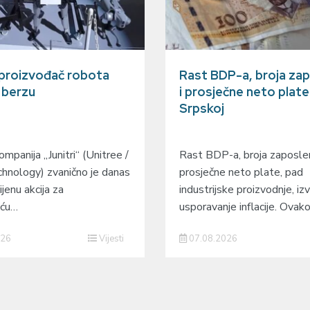
 proizvođač robota
Rast BDP-a, broja zap
a berzu
i prosječne neto plate
Srpskoj
mpanija „Junitri“ (Unitree /
Rast BDP-a, broja zaposlen
hnology) zvanično je danas
prosječne neto plate, pad
ijenu akcija za
industrijske proizvodnje, izv
eću…
usporavanje inflacije. Ovak
026
Vijesti
07.08.2026