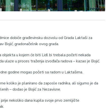
dmice dobiće građevinsku dozvolu od Grada Laktaši za
av Bojić, gradonačelnik ovog grada.
 objekta u kojem će biti Lidl bi trebala početi nekada
 ulaze u proces traženja izvođača radova – kazao je Bojić.
aredne godine mogao početi sa radom u Laktašima.
me koliko je planirano da zaposle radnika, ali sigurno je da
slenih – dodao je Bojić za Nezavisne.
e prije nekoliko dana kupila svoje prvo zemljište
ik.