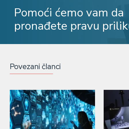
Pomoći ćemo vam da
pronađete pravu prilik
Povezani članci