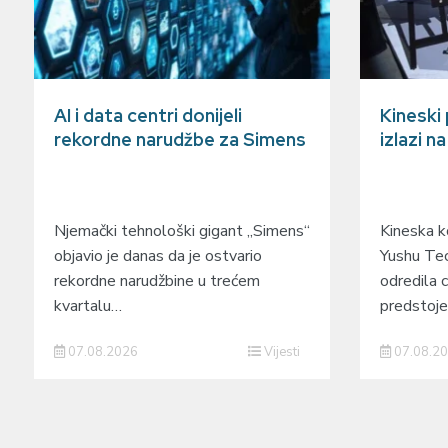
AI i data centri donijeli
Kineski
rekordne narudžbe za Simens
izlazi n
Njemački tehnološki gigant „Simens“
Kineska ko
objavio je danas da je ostvario
Yushu Tec
rekordne narudžbine u trećem
odredila c
kvartalu…
predstoj
07.08.2026
Vijesti
07.08.2