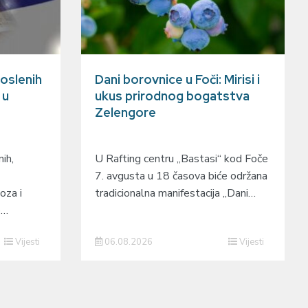
oslenih
Dani borovnice u Foči: Mirisi i
 u
ukus prirodnog bogatstva
Zelengore
ih,
U Rafting centru „Bastasi“ kod Foče
7. avgusta u 18 časova biće održana
oza i
tradicionalna manifestacija „Dani…
o…
Vijesti
06.08.2026
Vijesti