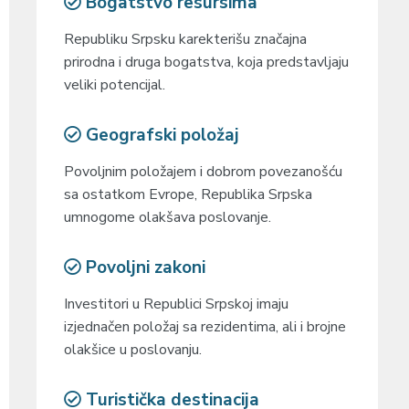
Bogatstvo resursima
Republiku Srpsku karekterišu značajna
prirodna i druga bogatstva, koja predstavljaju
veliki potencijal.
Geografski položaj
Povoljnim položajem i dobrom povezanošću
sa ostatkom Evrope, Republika Srpska
umnogome olakšava poslovanje.
Povoljni zakoni
Investitori u Republici Srpskoj imaju
izjednačen položaj sa rezidentima, ali i brojne
olakšice u poslovanju.
Turistička destinacija