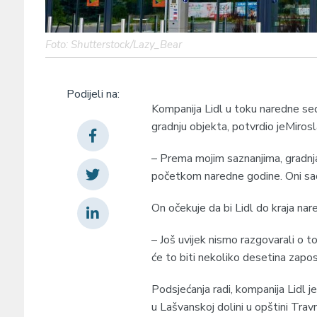
Foto: Shutterstock/Lazy_Bear
Podijeli na:
Kompanija Lidl u toku naredne se
gradnju objekta, potvrdio jeMirosl
– Prema mojim saznanjima, gradnja
početkom naredne godine. Oni sada
On očekuje da bi Lidl do kraja n
– Još uvijek nismo razgovarali o to
će to biti nekoliko desetina zapo
Podsjećanja radi, kompanija Lidl j
u Lašvanskoj dolini u opštini Travn