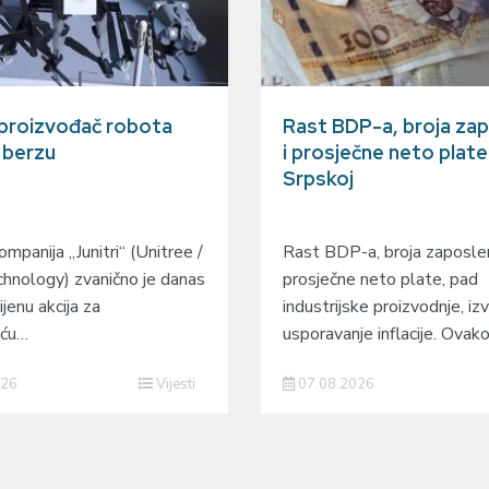
 proizvođač robota
Rast BDP-a, broja zap
a berzu
i prosječne neto plate
Srpskoj
mpanija „Junitri“ (Unitree /
Rast BDP-a, broja zaposlen
hnology) zvanično je danas
prosječne neto plate, pad
ijenu akcija za
industrijske proizvodnje, izv
eću…
usporavanje inflacije. Ovak
026
Vijesti
07.08.2026