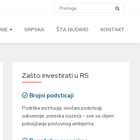
IJE
SRPSKA
ŠTA NUDIMO
KONTAKT
Zašto investirati u RS
Brojni podsticaji
Podrška institucija, novčani podsticaji,
subvencije, poreska izuzeća – sve sa ciljem
poboljšanja poslovnog ambijenta.