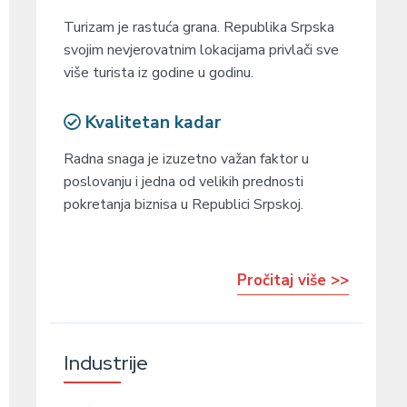
Turizam je rastuća grana. Republika Srpska
svojim nevjerovatnim lokacijama privlači sve
više turista iz godine u godinu.
Kvalitetan kadar
Radna snaga je izuzetno važan faktor u
poslovanju i jedna od velikih prednosti
pokretanja biznisa u Republici Srpskoj.
Pročitaj više >>
Industrije