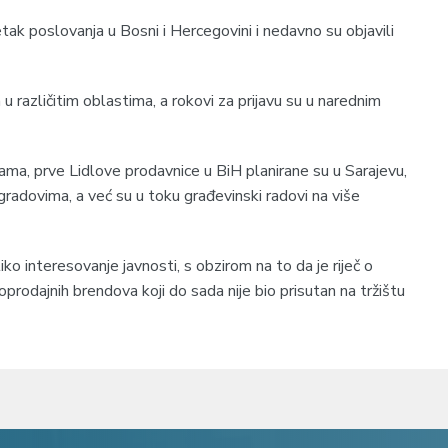
tak poslovanja u Bosni i Hercegovini i nedavno su objavili
a u različitim oblastima, a rokovi za prijavu su u narednim
ama, prve Lidlove prodavnice u BiH planirane su u Sarajevu,
 gradovima, a već su u toku građevinski radovi na više
ko interesovanje javnosti, s obzirom na to da je riječ o
rodajnih brendova koji do sada nije bio prisutan na tržištu