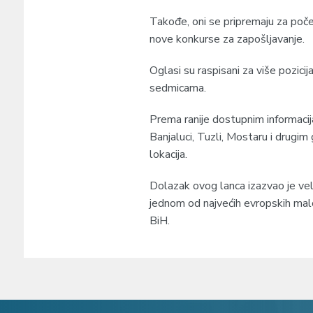
Takođe, oni se pripremaju za poče
nove konkurse za zapošljavanje.
Oglasi su raspisani za više pozicij
sedmicama.
Prema ranije dostupnim informacij
Banjaluci, Tuzli, Mostaru i drugim
lokacija.
Dolazak ovog lanca izazvao je veli
jednom od najvećih evropskih malop
BiH.