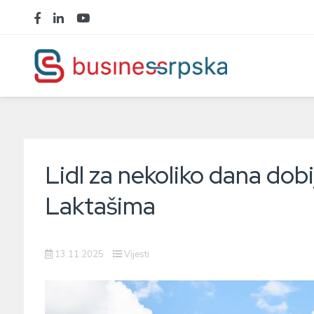
Lidl za nekoliko dana dob
Laktašima
13.11.2025
Vijesti