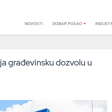
NOVOSTI
DOBAR POSAO
INDUSTR
ija građevinsku dozvolu u