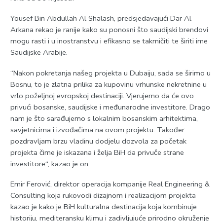
Yousef Bin Abdullah Al Shalash, predsjedavajući Dar Al
Arkana rekao je ranije kako su ponosni što saudijski brendovi
mogu rasti i u inostranstvu i efikasno se takmičiti te širiti ime
Saudijske Arabije.
“Nakon pokretanja našeg projekta u Dubaiju, sada se širimo u
Bosnu, to je zlatna prilika za kupovinu vrhunske nekretnine u
vrlo poželjnoj evropskoj destinaciji. Vjerujemo da će ovo
privući bosanske, saudijske i međunarodne investitore. Drago
nam je što sarađujemo s lokalnim bosanskim arhitektima,
savjetnicima i izvođačima na ovom projektu. Također
pozdravljam brzu vladinu dodjelu dozvola za početak
projekta čime je iskazana i želja BiH da privuče strane
investitore“, kazao je on.
Emir Ferović, direktor operacija kompanije Real Engineering &
Consulting koja rukovodi dizajnom i realizacijom projekta
kazao je kako je BiH kulturalna destinacija koja kombinuje
historiju, mediteransku klimu i zadivljujuće prirodno okruženje