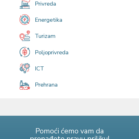
Privreda
Energetika
Turizam
Poljoprivreda
ICT
Prehrana
Pomoći ćemo vam da
pronađete pravu priliku!