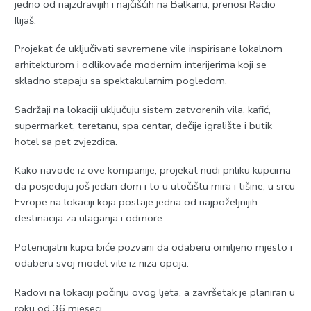
jedno od najzdravijih i najčišćih na Balkanu, prenosi Radio
Ilijaš.
Projekat će uključivati savremene vile inspirisane lokalnom
arhitekturom i odlikovaće modernim interijerima koji se
skladno stapaju sa spektakularnim pogledom.
Sadržaji na lokaciji uključuju sistem zatvorenih vila, kafić,
supermarket, teretanu, spa centar, dečije igralište i butik
hotel sa pet zvjezdica.
Kako navode iz ove kompanije, projekat nudi priliku kupcima
da posjeduju još jedan dom i to u utočištu mira i tišine, u srcu
Evrope na lokaciji koja postaje jedna od najpoželjnijih
destinacija za ulaganja i odmore.
Potencijalni kupci biće pozvani da odaberu omiljeno mjesto i
odaberu svoj model vile iz niza opcija.
Radovi na lokaciji počinju ovog ljeta, a završetak je planiran u
roku od 36 mjeseci.