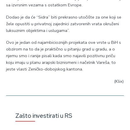
sa izvrsnim vezama s ostatkom Evrope.
Dodao je da će “Sidra” biti prekrasno utočište za one koji se
žele opustiti u privatnoj zajednici zatvorenih vrata okruženi
luksuznim objektima i uslugama”.
Ovo je jedan od najambicioznijih projekata ove vrste u BiH s
obzirom na to da je praktično u pitanju grad u gradu, a o
njemu smo i ranije pisali kada smo najavili pozitivnu priču
koju imaju u planu arapski biznismeni i načelnik Vareša, to
jeste vlasti Zeničko-dobojskog kantona.
(Klix)
Zašto investirati u RS