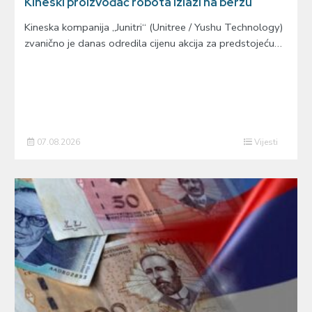
Kineski proizvođač robota izlazi na berzu
Kineska kompanija „Junitri“ (Unitree / Yushu Technology)
zvanično je danas odredila cijenu akcija za predstojeću…
07.08.2026
Vijesti