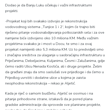
Dodao je da Banju Luku očekuju i važni infrastrukturni
projekti.
-Projekat koji bih svakako izdvojio je rekonstrukcija
vodovodnog sistema „Tunjice 1 i 2“, kojim će trajno biti
riješeno pitanje vodosnabdijevanja potkozarskih sela i za ove
namjene biće izdvojeno oko 10 miliona KM. Među važnim
projektima svakako je i most u Docu, te smo i za ovaj
projekat namijenili oko 5,3 miliona KM. Uz to predvidjeli smo
i značajna sredstva za ulaganje u saobraćajnu infrastrukturu u
Priječanima, Debeljacima, Kuljanima, Česmi i Zalužanima, gdje
ćemo raditi Ulicu Nenada Kostića, ali i druge projekte. Želim
da građani znaju da smo saslušali sve prijedloge i da ćemo u
Prijedlog uvrstiti i dodatne ulice u kojima je zaista
neophodna rekonstrukcija – rekao je Aljetić.
Kada je riječ o samom budžetu, Aljetić se osvrnuo i na
pitanje prihodovne strane, istakavši da je pored plana
gradske administracije da sprovede sve planirane projekte,