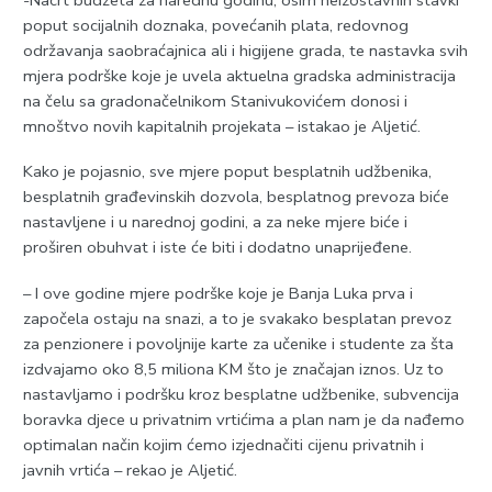
poput socijalnih doznaka, povećanih plata, redovnog
održavanja saobraćajnica ali i higijene grada, te nastavka svih
mjera podrške koje je uvela aktuelna gradska administracija
na čelu sa gradonačelnikom Stanivukovićem donosi i
mnoštvo novih kapitalnih projekata – istakao je Aljetić.
Kako je pojasnio, sve mjere poput besplatnih udžbenika,
besplatnih građevinskih dozvola, besplatnog prevoza biće
nastavljene i u narednoj godini, a za neke mjere biće i
proširen obuhvat i iste će biti i dodatno unaprijeđene.
– I ove godine mjere podrške koje je Banja Luka prva i
započela ostaju na snazi, a to je svakako besplatan prevoz
za penzionere i povoljnije karte za učenike i studente za šta
izdvajamo oko 8,5 miliona KM što je značajan iznos. Uz to
nastavljamo i podršku kroz besplatne udžbenike, subvencija
boravka djece u privatnim vrtićima a plan nam je da nađemo
optimalan način kojim ćemo izjednačiti cijenu privatnih i
javnih vrtića – rekao je Aljetić.