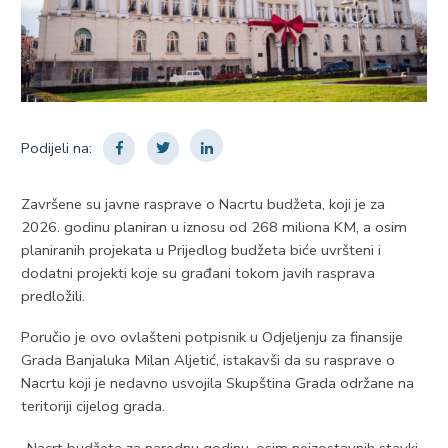
Podijeli na:
Završene su javne rasprave o Nacrtu budžeta, koji je za
2026. godinu planiran u iznosu od 268 miliona KM, a osim
planiranih projekata u Prijedlog budžeta biće uvršteni i
dodatni projekti koje su građani tokom javih rasprava
predložili.
Poručio je ovo ovlašteni potpisnik u Odjeljenju za finansije
Grada Banjaluka Milan Aljetić, istakavši da su rasprave o
Nacrtu koji je nedavno usvojila Skupština Grada održane na
teritoriji cijelog grada.
-Nacrt budžeta za narednu godinu, osim neizostavnih stavki